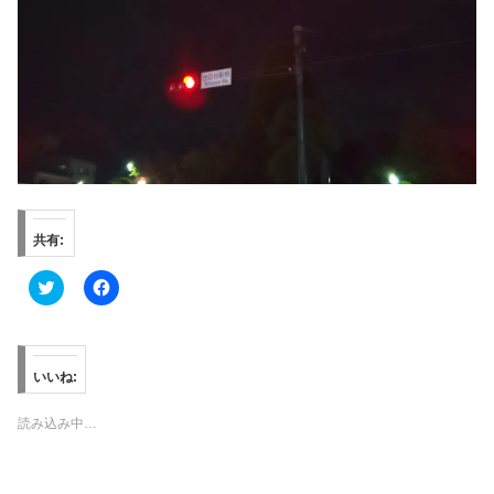
共有:
ク
F
リ
a
ッ
c
ク
e
し
b
て
o
T
o
いいね:
w
k
i
で
t
共
読み込み中…
t
有
e
す
r
る
で
に
共
は