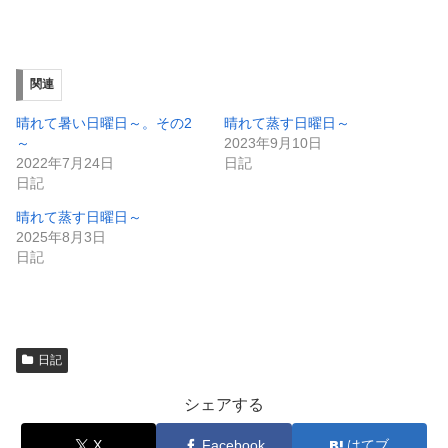
有
ク
(
リ
新
ッ
し
ク
い
し
ウ
て
ィ
く
関連
ン
だ
ド
さ
ウ
い
晴れて暑い日曜日～。その2
晴れて蒸す日曜日～
で
(
～
2023年9月10日
開
新
き
し
2022年7月24日
日記
ま
い
日記
す
ウ
)
ィ
ン
晴れて蒸す日曜日～
ド
2025年8月3日
ウ
で
日記
開
き
ま
す
)
日記
シェアする
X
Facebook
はてブ