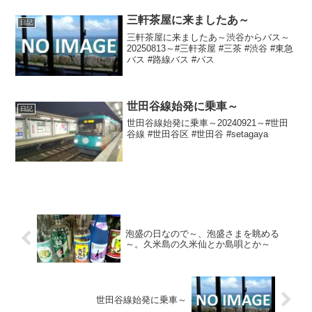
縄県 #沖縄 #那覇市 #那覇 #okinawa
#naha #スライ...
三軒茶屋に来ましたあ～
日記
三軒茶屋に来ましたあ～渋谷からバス～
20250813～#三軒茶屋 #三茶 #渋谷 #東急
バス #路線バス #バス
世田谷線始発に乗車～
日記
世田谷線始発に乗車～20240921～#世田
谷線 #世田谷区 #世田谷 #setagaya
泡盛の日なので～、泡盛さまを眺める
～。久米島の久米仙とか島唄とか～
世田谷線始発に乗車～