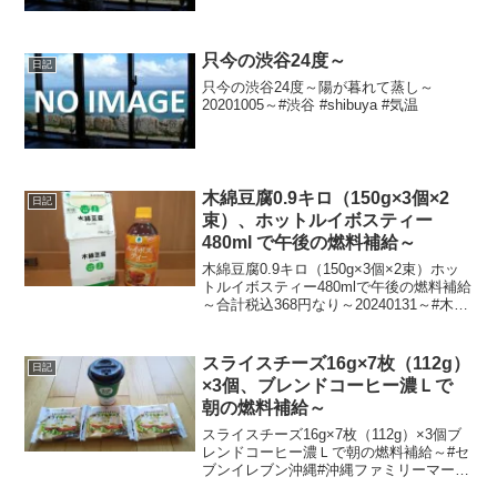
只今の渋谷24度～
日記
只今の渋谷24度～陽が暮れて蒸し～
20201005～#渋谷 #shibuya #気温
木綿豆腐0.9キロ（150g×3個×2
日記
束）、ホットルイボスティー
480ml で午後の燃料補給～
木綿豆腐0.9キロ（150g×3個×2束）ホッ
トルイボスティー480mlで午後の燃料補給
～合計税込368円なり～20240131～#木綿
豆腐 #豆腐 #相模屋食料 #ファミマル #ル
イボスティー
スライスチーズ16g×7枚（112g）
日記
×3個、ブレンドコーヒー濃Ｌで
朝の燃料補給～
スライスチーズ16g×7枚（112g）×3個ブ
レンドコーヒー濃Ｌで朝の燃料補給～#セ
ブンイレブン沖縄#沖縄ファミリーマート
にて合計税込958円なり～20231226～#沖