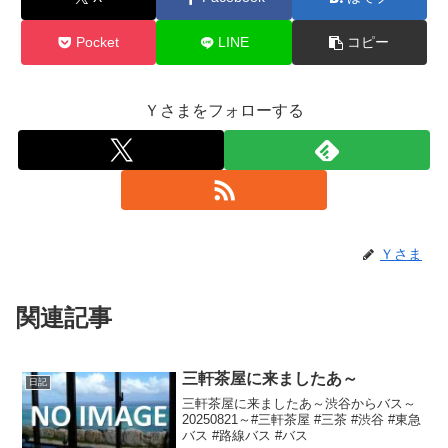
Pocket
LINE
コピー
Ｙさまをフォローする
Ｙさま
関連記事
三軒茶屋に来ましたあ～
日記
三軒茶屋に来ましたあ～渋谷からバス～
20250821～#三軒茶屋 #三茶 #渋谷 #東急
バス #路線バス #バス