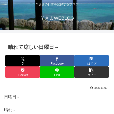
Ｙさまの日常を記録するブログ
ＹさまWEBLOG
晴れて涼しい日曜日～
X
Facebook
はてブ
Pocket
LINE
コピー
2025.11.02
日曜日～
晴れ～