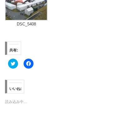
DSC_5408
共有:
ク
F
リ
a
ッ
c
ク
e
し
b
て
o
T
o
いいね:
w
k
i
で
t
共
読み込み中…
t
有
e
す
r
る
で
に
共
は
有
ク
(
リ
新
ッ
し
ク