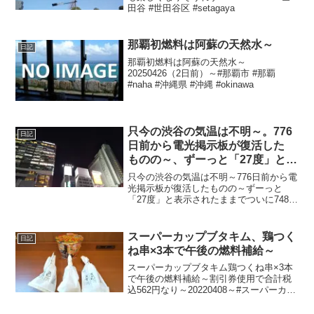
田谷 #世田谷区 #setagaya
那覇初燃料は阿蘇の天然水～
日記
那覇初燃料は阿蘇の天然水～
20250426（2日前）～#那覇市 #那覇
#naha #沖縄県 #沖縄 #okinawa
只今の渋谷の気温は不明～。776
日記
日前から電光掲示板が復活した
ものの～、ずーっと「27度」と表
示されたままで、ついに748日前
只今の渋谷の気温は不明～776日前から電
か ら電源オフ状態に～
光掲示板が復活したものの～ずーっと
「27度」と表示されたままでついに748日
前の朝からは電源オフ状態に～陽が暮れ
てちょい蒸し～20231017～#渋谷
#shibuya #気温
スーパーカップブタキム、鶏つく
日記
ね串×3本で午後の燃料補給～
スーパーカップブタキム鶏つくね串×3本
で午後の燃料補給～割引券使用で合計税
込562円なり～20220408～#スーパーカッ
プ #ブタキム #豚キムチ #ラーメン #らー
めん #カップ麺 #つくね