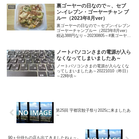
裏ゴーヤーの日なので～、セブ
日記
ン-イレブン・ゴーヤーチャン プ
ルー（2023年8月ver）
裏ゴーヤーの日なので～セブン-イレブン
ゴーヤーチャンプルー（2023年8月ver）
税込388円なり～20230805～#裏ゴーヤー
の日 #ゴーヤーチャンプルー #ゴーヤー #
ゴーヤじゃなくてゴーヤー #セブンイレ
ブン
ノートパソコンさまの電源が入ら
日記
なくなってしまいましたあ～
ノートパソコンさまの電源が入らなくな
ってしまいましたあ～20221010（昨日）
～22時頃～
第25回 宇都宮餃子祭り2025に来ましたあ
～
90＋分待ちの店も出てきましたねぇ～。