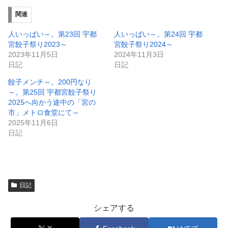
い
し
ウ
て
ィ
く
関連
ン
だ
ド
さ
ウ
い
人いっぱい～。第23回 宇都
人いっぱい～。第24回 宇都
で
(
宮餃子祭り2023～
宮餃子祭り2024～
開
新
き
し
2023年11月5日
2024年11月3日
ま
い
日記
日記
す
ウ
)
ィ
ン
餃子メンチ～。200円なり
ド
～。第25回 宇都宮餃子祭り
ウ
で
2025へ向かう途中の「宮の
開
市」メトロ食堂にて～
き
ま
2025年11月6日
す
)
日記
日記
シェアする