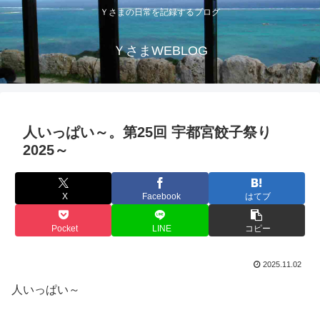
Ｙさまの日常を記録するブログ
ＹさまWEBLOG
人いっぱい～。第25回 宇都宮餃子祭り
2025～
X
Facebook
はてブ
Pocket
LINE
コピー
2025.11.02
人いっぱい～