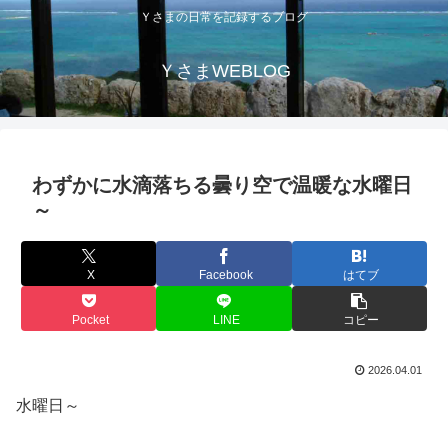
Ｙさまの日常を記録するブログ
ＹさまWEBLOG
わずかに水滴落ちる曇り空で温暖な水曜日
～
X
Facebook
はてブ
Pocket
LINE
コピー
2026.04.01
水曜日～