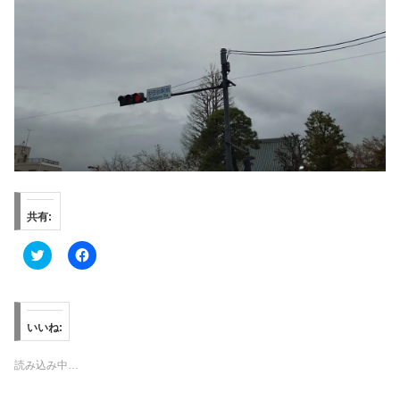
共有:
ク
F
リ
a
ッ
c
ク
e
し
b
て
o
T
o
いいね:
w
k
i
で
t
共
読み込み中…
t
有
e
す
r
る