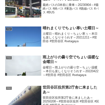
最終バスの3本前に乗車～20230904～#最
終バス #終バス #東急バス #路線バス #バ
ス #BUS
晴れまくりでちょい寒い土曜日～
日記
土曜日～晴れまくり～ちょい寒ぅ～本日
も楽しくなりそうれす～20211211～#世
田谷 #世田谷区 #setagaya
雨上がりの曇り空でちょい温暖な
日記
金曜日～
金曜日～雨上がりの曇り空～ちょい温暖
～本日も楽しくなりそうれす～20220422
～#世田谷 #世田谷区 #setagaya
世田谷区役所第2庁舎に来ました
日記
あ～
世田谷区役所第2庁舎に来ましたあ～
20250208～#世田谷区役所 #世田谷区 #区