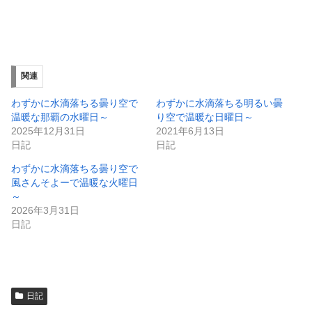
で
に
共
は
有
ク
(
リ
新
ッ
し
ク
い
し
ウ
て
ィ
く
関連
ン
だ
ド
さ
ウ
い
わずかに水滴落ちる曇り空で
わずかに水滴落ちる明るい曇
で
(
温暖な那覇の水曜日～
り空で温暖な日曜日～
開
新
き
し
2025年12月31日
2021年6月13日
ま
い
日記
日記
す
ウ
)
ィ
ン
わずかに水滴落ちる曇り空で
ド
風さんそよーで温暖な火曜日
ウ
で
～
開
2026年3月31日
き
ま
日記
す
)
日記