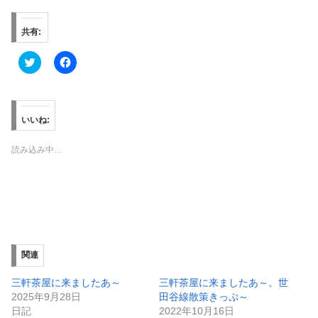
共有:
ク
F
リ
a
ッ
c
ク
e
し
b
て
o
T
o
いいね:
w
k
i
で
t
共
読み込み中…
t
有
e
す
r
る
で
に
共
は
有
ク
(
リ
新
ッ
し
ク
い
し
ウ
て
ィ
く
関連
ン
だ
ド
さ
ウ
い
三軒茶屋に来ましたあ～
三軒茶屋に来ましたあ～。世
で
(
2025年9月28日
田谷線散策きっぷ～
開
新
き
し
日記
2022年10月16日