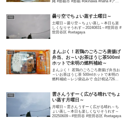
縄 #那覇市 #那覇 #okinawa #naha #アイ
スコーヒー #コーヒー
曇り空でちょい蒸す土曜日～
日記
土曜日～曇り空～ちょい蒸し～本日も楽
しくなりそうれす～20240831～#世田谷 #
世田谷区 #setagaya
まんぷく！若鶏のごろごろ唐揚げ
日記
弁当、お～いお茶ほうじ茶500ml
ホットで未明の燃料補給～
まんぷく！ 若鶏のごろごろ唐揚げ弁当お
～いお茶ほうじ茶 500mlホットで未明の
燃料補給～レジ袋込みで 合計税込726円
なり～20201011～#唐揚げ弁当 #唐揚げ #
唐揚 #から揚げ #からあげ #カラアゲ #弁
当
雲さんうすーく広がる晴れでちょ
日記
い蒸す月曜日～
月曜日～雲さんうすーく広がる晴れ～ち
ょい蒸し～本日も楽しくなりそうれす～
20250609～#世田谷 #世田谷区 #setagaya