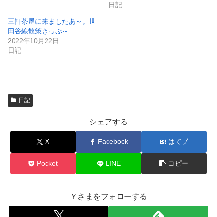
ま
い
日記
す
ウ
)
ィ
ン
三軒茶屋に来ましたあ～。世
ド
田谷線散策きっぷ～
ウ
で
2022年10月22日
開
日記
き
ま
す
)
日記
シェアする
X
Facebook
はてブ
Pocket
LINE
コピー
Ｙさまをフォローする