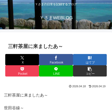
Ｙさまの日常を記録するブログ
ＹさまWEBLOG
三軒茶屋に来ましたあ～
X
Facebook
はてブ
Pocket
LINE
コピー
2026.04.18
2026.04.19
三軒茶屋に来ましたあ～
世田谷線～