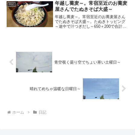
年越し蕎麦～。常宿至近のお蕎麦
日記
屋さんでたぬきそば大盛～
年越し蕎麦～。常宿至近のお蕎麦屋さん
でたぬきそば大盛～。たぬきトッピング
～途中で汁つぎだし～650＋200で合計税
込850円なり～20251231～
青空覗く曇り空でちょい寒い土曜日～
晴れてめちゃ温暖な日曜日～
ホーム
日記