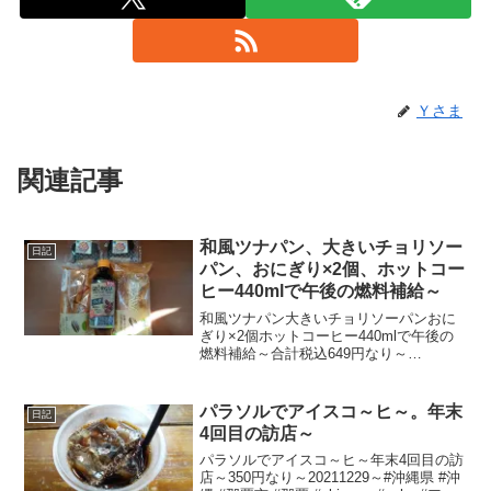
Ｙさま
関連記事
和風ツナパン、大きいチョリソー
日記
パン、おにぎり×2個、ホットコー
ヒー440mlで午後の燃料補給～
和風ツナパン大きいチョリソーパンおに
ぎり×2個ホットコーヒー440mlで午後の
燃料補給～合計税込649円なり～
20210122～#和風 #ツナパン #ツナ #チョ
リソー #パン #おにぎり #おむすび #ホッ
トコーヒー #コーヒー
パラソルでアイスコ～ヒ～。年末
日記
4回目の訪店～
パラソルでアイスコ～ヒ～年末4回目の訪
店～350円なり～20211229～#沖縄県 #沖