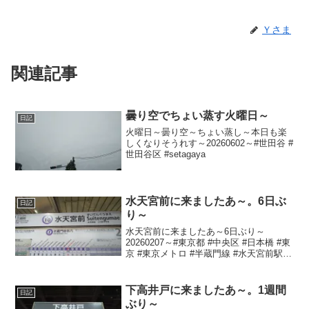
Ｙさま
関連記事
曇り空でちょい蒸す火曜日～
日記
火曜日～曇り空～ちょい蒸し～本日も楽
しくなりそうれす～20260602～#世田谷 #
世田谷区 #setagaya
水天宮前に来ましたあ～。6日ぶ
日記
り～
水天宮前に来ましたあ～6日ぶり～
20260207～#東京都 #中央区 #日本橋 #東
京 #東京メトロ #半蔵門線 #水天宮前駅 #
水天宮前 #水天宮 #東京シティエアターミ
ナル前
下高井戸に来ましたあ～。1週間
日記
ぶり～