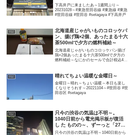
下高井戸に来ましたあ～1週間ぶり～
20231028～#東急世田谷線 #東急線 #東急
#世田谷線 #世田谷 #setagaya #下高井戸
北海道産じゃがいものコロッケパ
日記
ン、揚げ鶏×2個、あったまる十六
茶500mlで夕方の燃料補給～
北海道産じゃがいものコロッケパン揚げ
鶏×2個あったまる十六茶500mlで夕方の
燃料補給～なにかのセールで合計税込465
円なり～20210307～#北海道 #じゃがいも
#コロッケパン #コロッケ #パン #揚げ鶏
#チキン #十六茶
晴れてちょい温暖な金曜日～
日記
金曜日～晴れ～ちょい温暖～本日も楽し
くなりそうれす～20221104～#世田谷 #世
田谷区 #setagaya
只今の渋谷の気温は不明～。
日記
1040日前から電光掲示板が復活
し た ものの～、ずーっと「27
度」と表示されたままで、ついに
只今の渋谷の気温は不明～1040日前から