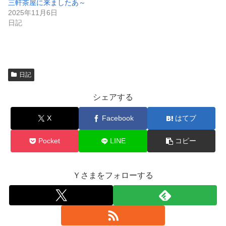
で
三軒茶屋に来ましたあ～
開
2025年11月6日
き
ま
日記
す
)
日記
シェアする
X
Facebook
はてブ
Pocket
LINE
コピー
Ｙさまをフォローする