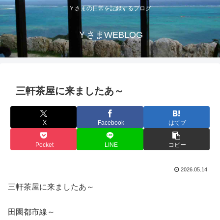
Ｙさまの日常を記録するブログ
ＹさまWEBLOG
三軒茶屋に来ましたあ～
X
Facebook
はてブ
Pocket
LINE
コピー
2026.05.14
三軒茶屋に来ましたあ～
田園都市線～