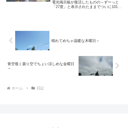
1012日 前か ら電源オフ状態
電光掲示板が復活したものの～ずーっと
「27度」と表示されたままでついに1012
日前の朝からは電源オフ状態に～陽が暮
れて蒸し～20240707～#渋谷 #shibuya #
気温
晴れてめちゃ温暖な木曜日～
青空覗く曇り空でちょい涼しめな金曜日
～
ホーム
日記