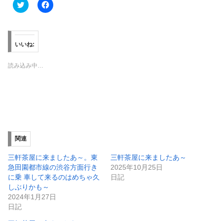
ク
F
リ
a
ッ
c
ク
e
し
b
て
o
T
o
いいね:
w
k
i
で
t
共
読み込み中…
t
有
e
す
r
る
で
に
共
は
有
ク
(
リ
新
ッ
し
ク
い
し
ウ
て
ィ
く
関連
ン
だ
ド
さ
ウ
い
三軒茶屋に来ましたあ～。東
三軒茶屋に来ましたあ～
で
(
急田園都市線の渋谷方面行き
2025年10月25日
開
新
き
し
に乗 車して来るのはめちゃ久
日記
ま
い
しぶりかも～
す
ウ
)
ィ
2024年1月27日
ン
日記
ド
ウ