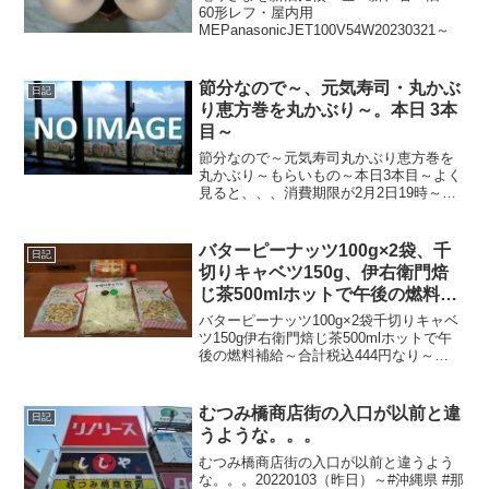
60形レフ・屋内用
MEPanasonicJET100V54W20230321～
節分なので～、元気寿司・丸かぶ
日記
り恵方巻を丸かぶり～。本日 3本
目～
節分なので～元気寿司丸かぶり恵方巻を
丸かぶり～もらいもの～本日3本目～よく
見ると、、、消費期限が2月2日19時～
20230204～#節分の日 #節分 #恵方巻 #元
気寿司
バターピーナッツ100g×2袋、千
日記
切りキャベツ150g、伊右衛門焙
じ茶500mlホットで午後の燃料補
給～
バターピーナッツ100g×2袋千切りキャベ
ツ150g伊右衛門焙じ茶500mlホットで午
後の燃料補給～合計税込444円なり～
20211117～#バターピーナッツ #バタピー
#ピーナッツ #キャベツ #きゃべつ #焙じ
茶 #ほうじ茶
むつみ橋商店街の入口が以前と違
日記
うような。。。
むつみ橋商店街の入口が以前と違うよう
な。。。20220103（昨日）～#沖縄県 #那