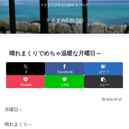
Ｙさまの日常を記録するブログ
ＹさまWEBLOG
晴れまくりでめちゃ温暖な月曜日～
X
Facebook
はてブ
Pocket
LINE
コピー
2026.05.18
月曜日～
晴れまくり～