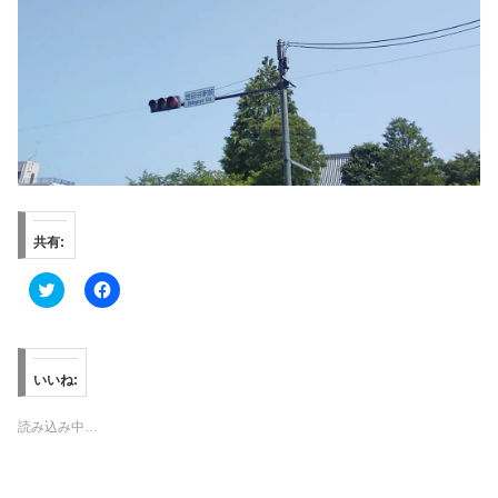
共有:
ク
F
リ
a
ッ
c
ク
e
し
b
て
o
T
o
いいね:
w
k
i
で
t
共
読み込み中…
t
有
e
す
r
る
で
に
共
は