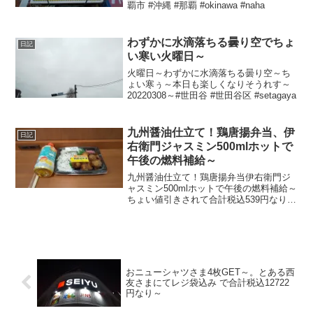
覇市 #沖縄 #那覇 #okinawa #naha
わずかに水滴落ちる曇り空でちょ
日記
い寒い火曜日～
火曜日～わずかに水滴落ちる曇り空～ち
ょい寒ぅ～本日も楽しくなりそうれす～
20220308～#世田谷 #世田谷区 #setagaya
九州醤油仕立て！鶏唐揚弁当、伊
日記
右衛門ジャスミン500mlホットで
午後の燃料補給～
九州醤油仕立て！鶏唐揚弁当伊右衛門ジ
ャスミン500mlホットで午後の燃料補給～
ちょい値引きされて合計税込539円なり～
20211213～#唐揚げ #唐揚 #から揚げ #か
らあげ #カラアゲ #弁当 #伊右衛門 #ジャ
スミン茶 #ジャスミン
おニューシャツさま4枚GET～。とある西
友さまにてレジ袋込み で合計税込12722
円なり～