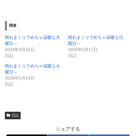
有
ク
(
リ
新
ッ
し
ク
い
し
ウ
て
ィ
く
関連
ン
だ
ド
さ
ウ
い
晴れまくりでめちゃ温暖な月
晴れまくりでめちゃ温暖な日
で
(
曜日～
曜日～
開
新
き
し
2024年4月15日
2026年5月17日
ま
い
日記
日記
す
ウ
)
ィ
ン
晴れまくりでめちゃ温暖な火
ド
曜日～
ウ
で
2026年5月19日
開
日記
き
ま
す
)
日記
シェアする