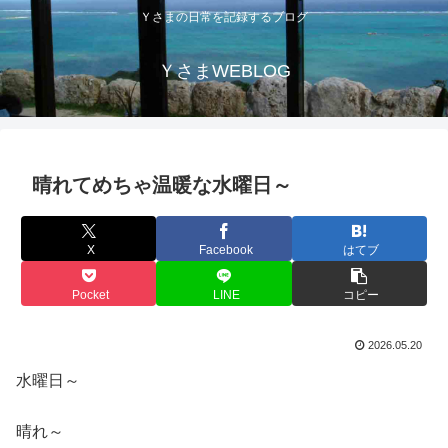
Ｙさまの日常を記録するブログ
ＹさまWEBLOG
晴れてめちゃ温暖な水曜日～
X
Facebook
はてブ
Pocket
LINE
コピー
2026.05.20
水曜日～
晴れ～