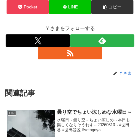
Pocket
LINE
コピー
Ｙさまをフォローする
Ｙさま
関連記事
曇り空でちょい涼しめな水曜日～
日記
水曜日～曇り空～ちょい涼しめ～本日も
楽しくなりそうれす～20260610～#世田
谷 #世田谷区 #setagaya