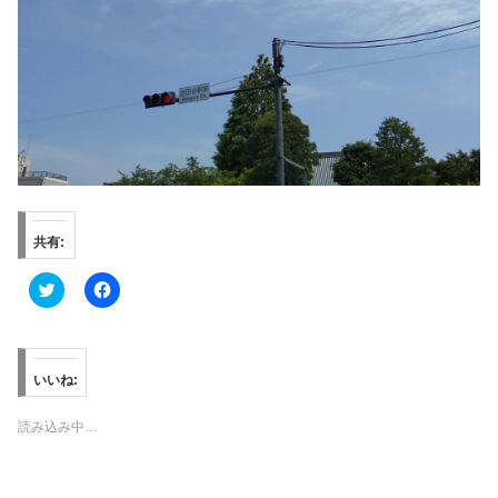
共有:
ク
F
リ
a
ッ
c
ク
e
し
b
て
o
T
o
いいね:
w
k
i
で
t
共
読み込み中…
t
有
e
す
r
る
で
に
共
は