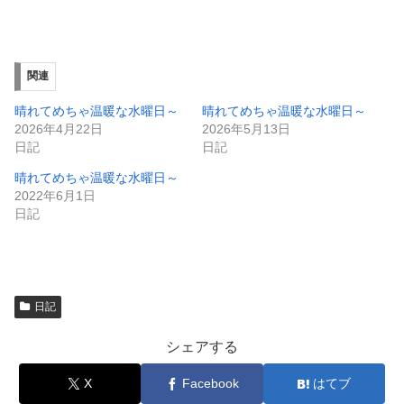
有
ク
(
リ
新
ッ
し
ク
い
し
ウ
て
ィ
く
関連
ン
だ
ド
さ
ウ
い
晴れてめちゃ温暖な水曜日～
晴れてめちゃ温暖な水曜日～
で
(
2026年4月22日
2026年5月13日
開
新
き
し
日記
日記
ま
い
す
ウ
晴れてめちゃ温暖な水曜日～
)
ィ
ン
2022年6月1日
ド
日記
ウ
で
開
き
ま
す
)
日記
シェアする
X
Facebook
はてブ