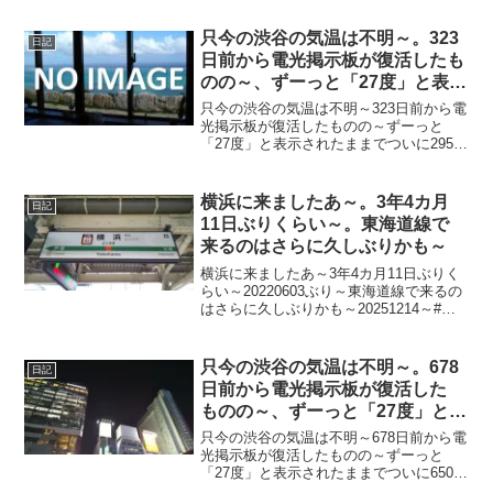
只今の渋谷の気温は不明～。323
日記
日前から電光掲示板が復活したも
のの～、ずーっと「27度」と表示
されたままで、ついに295日前か
只今の渋谷の気温は不明～323日前から電
ら電源オフ状態に～
光掲示板が復活したものの～ずーっと
「27度」と表示されたままでついに295日
前の朝からは電源オフ状態に～陽が暮れ
て蒸し～20220721～#渋谷 #shibuya #気
温
横浜に来ましたあ～。3年4カ月
日記
11日ぶりくらい～。東海道線で
来るのはさらに久しぶりかも～
横浜に来ましたあ～3年4カ月11日ぶりく
らい～20220603ぶり～東海道線で来るの
はさらに久しぶりかも～20251214～#横
浜市 #横浜 #横浜駅 #yokohama #東海道
線
只今の渋谷の気温は不明～。678
日記
日前から電光掲示板が復活した
ものの～、ずーっと「27度」と表
示されたままで、ついに650日前
只今の渋谷の気温は不明～678日前から電
か ら電源オフ状態に～
光掲示板が復活したものの～ずーっと
「27度」と表示されたままでついに650日
前の朝からは電源オフ状態に～陽が暮れ