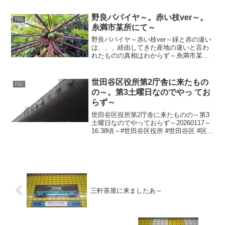
てめちゃ蒸し～20230711～#渋谷
#shibuya #気温
野良パパイヤ～。赤い枝ver～。
日記
糸満市某所にて～
野良パパイヤ～赤い枝ver～緑と赤の違い
は、、、経由してきた産地の違いと言わ
れたものの真相はわからず～糸満市某所
にて～20250102（2日前）～#沖縄県 #糸
満市 #沖縄 #糸満 #okinawa #itoman #パ
パイヤ #パパヤー
世田谷区役所第2庁舎に来たもの
日記
の～。第3土曜日なのでやっ てお
らず～
世田谷区役所第2庁舎に来たものの～第3
土曜日なのでやっておらず～20260117～
16:38頃～#世田谷区役所 #世田谷区 #区役
所 #世田谷 #setagaya
三軒茶屋に来ましたあ～