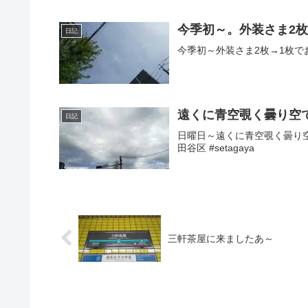
今季初～。外装さま2枚
日記
今季初～外装さま2枚→1枚でお
遠くに青空覗く曇り空
日記
日曜日～遠くに青空覗く曇り空～
田谷区 #setagaya
三軒茶屋に来ましたあ～