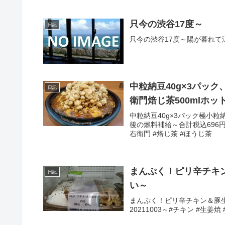
只今の渋谷17度～
日記
只今の渋谷17度～陽が暮れて涼しめ
中粒納豆40g×3パッ
日記
衛門焙じ茶500mlホ
中粒納豆40g×3パック極小粒
後の燃料補給～合計税込696円な
右衛門 #焙じ茶 #ほうじ茶
まんぷく！ピリ辛チキ
日記
い～
まんぷく！ピリ辛チキン＆豚
20211003～#チキン #生姜焼