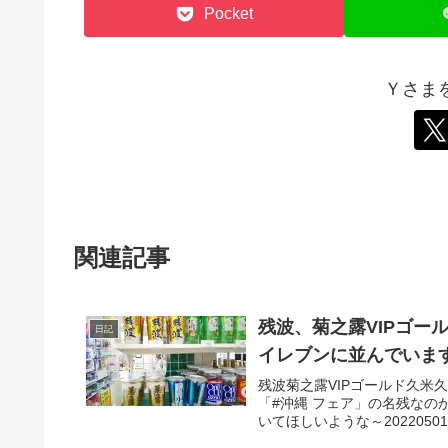
Pocket
Ｙさま
関連記事
残波、菊之露VIPゴー
日記
イレブンに並んでいま
残波菊之露VIPゴールド久米
「#沖縄 フェア」の名残なの
いてほしいような～20220501