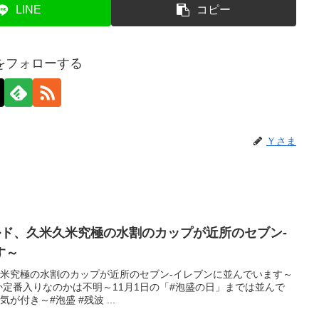
LINE
コピー
をフォローする
Ｙさま
ルド、久米久米究極の水割のカップが近所のセブン-
す～
久米究極の水割のカップが近所のセブン-イレブンに並んでいます～
か定番入りなのかは不明～11月1日の「#泡盛の日」までは並んで
気が付き～#泡盛 #残波 ...