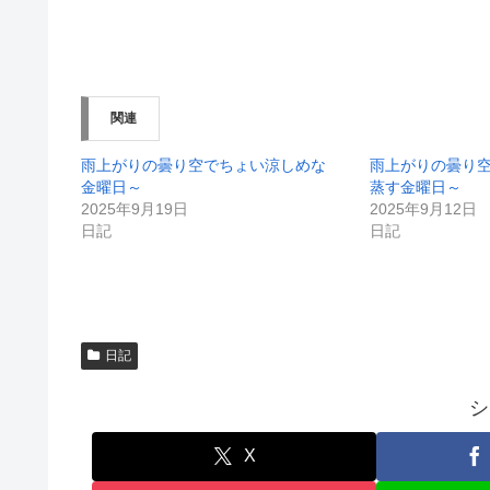
有
ク
(
リ
新
ッ
し
ク
い
し
ウ
て
ィ
く
ン
だ
関連
ド
さ
ウ
い
で
(
開
新
雨上がりの曇り空でちょい涼しめな
雨上がりの曇り
き
し
金曜日～
蒸す金曜日～
ま
い
す
ウ
2025年9月19日
2025年9月12日
)
ィ
日記
日記
ン
ド
ウ
で
開
き
ま
す
)
日記
シ
X