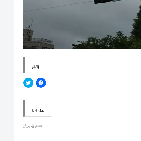
共有:
ク
F
リ
a
ッ
c
ク
e
し
b
て
o
T
o
w
k
いいね:
i
で
t
共
t
有
e
す
読み込み中…
r
る
で
に
共
は