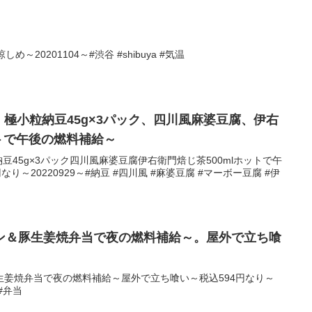
～20201104～#渋谷 #shibuya #気温
ク、極小粒納豆45g×3パック、四川風麻婆豆腐、伊右
ットで午後の燃料補給～
納豆45g×3パック四川風麻婆豆腐伊右衛門焙じ茶500mlホットで午
り～20220929～#納豆 #四川風 #麻婆豆腐 #マーボー豆腐 #伊
ン＆豚生姜焼弁当で夜の燃料補給～。屋外で立ち喰
生姜焼弁当で夜の燃料補給～屋外で立ち喰い～税込594円なり～
 #弁当