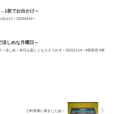
→1枚でお出かけ～
出かけ～20250419～
で涼しめな月曜日～
涼しめ～本日も楽しくなりそうれす～20221114～#世田谷 #世
三軒茶屋に来ましたあ～