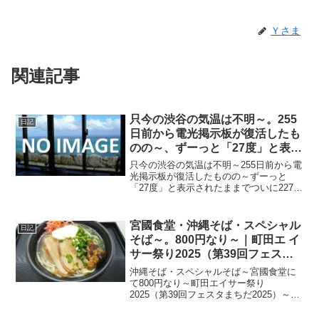
Ｙさま
関連記事
只今の渋谷の気温は不明～。255
日記
日前から電光掲示板が復活したも
のの～、ずーっと「27度」と表示
されたままで、ついに227日前か
只今の渋谷の気温は不明～255日前から電
ら電源オフ状態に～
光掲示板が復活したものの～ずーっと
「27度」と表示されたままでついに227日
前の朝からは電源オフ状態に～陽が暮れ
て雨でちょい温暖～20220513～#渋谷
#shibuya #気温
宮國食堂・沖縄そば・スペシャル
日記
そば～。800円なり～｜町田エ イ
サー祭り2025（第39回フェスタ
まちだ2025）～
沖縄そば・スペシャルそば～宮國食堂に
て800円なり～町田エイサー祭り
2025（第39回フェスタまちだ2025）～
20250511～#町田エイサー祭り2024 #町
田エイサー祭り #町田エイサー #エイサー