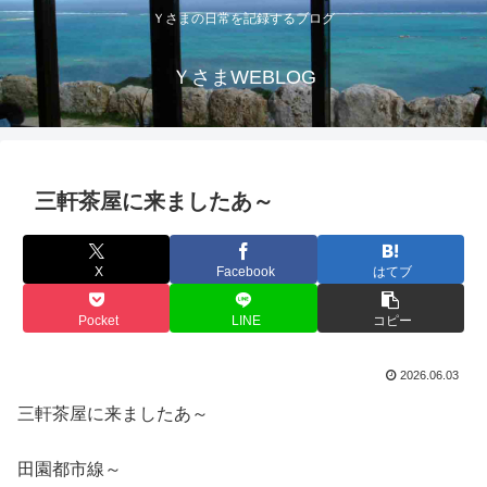
Ｙさまの日常を記録するブログ
ＹさまWEBLOG
三軒茶屋に来ましたあ～
X
Facebook
はてブ
Pocket
LINE
コピー
2026.06.03
三軒茶屋に来ましたあ～
田園都市線～