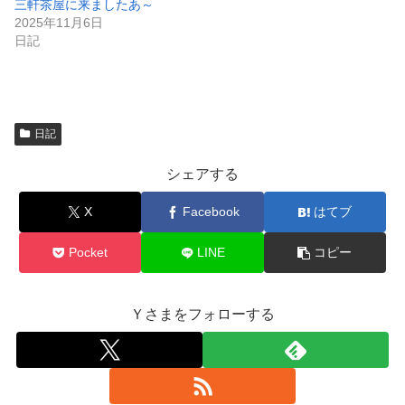
で
三軒茶屋に来ましたあ～
開
2025年11月6日
き
ま
日記
す
)
日記
シェアする
X
Facebook
はてブ
Pocket
LINE
コピー
Ｙさまをフォローする