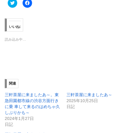
ク
F
リ
a
ッ
c
ク
e
し
b
て
o
T
o
いいね:
w
k
i
で
t
共
読み込み中…
t
有
e
す
r
る
で
に
共
は
有
ク
(
リ
新
ッ
し
ク
い
し
ウ
て
ィ
く
関連
ン
だ
ド
さ
ウ
い
三軒茶屋に来ましたあ～。東
三軒茶屋に来ましたあ～
で
(
急田園都市線の渋谷方面行き
2025年10月25日
開
新
き
し
に乗 車して来るのはめちゃ久
日記
ま
い
しぶりかも～
す
ウ
)
ィ
2024年1月27日
ン
日記
ド
ウ