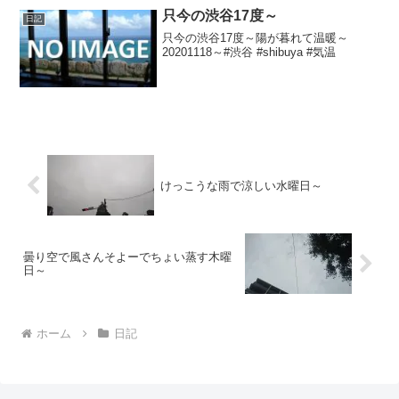
只今の渋谷17度～
日記
只今の渋谷17度～陽が暮れて温暖～
20201118～#渋谷 #shibuya #気温
けっこうな雨で涼しい水曜日～
曇り空で風さんそよーでちょい蒸す木曜
日～
ホーム
日記