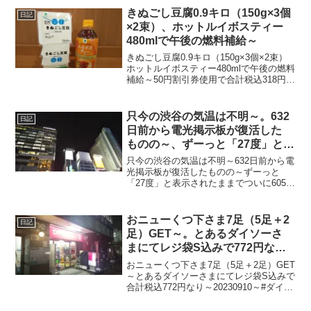
#フェスタまちだ #町田 #町田市...
きぬごし豆腐0.9キロ（150g×3個
日記
×2束）、ホットルイボスティー
480mlで午後の燃料補給～
きぬごし豆腐0.9キロ（150g×3個×2束）
ホットルイボスティー480mlで午後の燃料
補給～50円割引券使用で合計税込318円な
り～20231108～#きぬごし豆腐 #絹ごし豆
腐 #アサヒコ #ファミマル #ルイボスティ
ー
只今の渋谷の気温は不明～。632
日記
日前から電光掲示板が復活した
ものの～、ずーっと「27度」と表
示されたままで、ついに605日前
只今の渋谷の気温は不明～632日前から電
か ら電源オフ状態に～
光掲示板が復活したものの～ずーっと
「27度」と表示されたままでついに605日
前の朝からは電源オフ状態に～陽が暮れ
てちょい温暖～20230526～#渋谷
#shibuya #気温
おニューくつ下さま7足（5足＋2
日記
足）GET～。とあるダイソーさ
まにてレジ袋S込みで772円なり
～
おニューくつ下さま7足（5足＋2足）GET
～とあるダイソーさまにてレジ袋S込みで
合計税込772円なり～20230910～#ダイソ
ー #DAISO