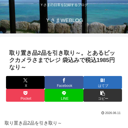
Ｙさまの日常を記録するブログ
ＹさまWEBLOG
取り置き品2品を引き取り～。とあるビッ
クカメラさまでレジ 袋込みで税込1985円
なり～
X
Facebook
はてブ
Pocket
LINE
コピー
2026.06.11
取り置き品2品を引き取り～