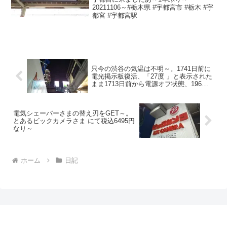
20211106～#栃木県 #宇都宮市 #栃木 #宇
都宮 #宇都宮駅
只今の渋谷の気温は不明～。1741日前に
電光掲示板復活、「27度 」と表示された
まま1713日前から電源オフ状態、196日
前から気温掲 示なし看板開始～
電気シェーバーさまの替え刃をGET～。
とあるビックカメラさま にて税込6495円
なり～
ホーム
日記