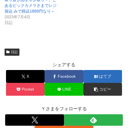
開
あるビックカメラさまでレジ
き
ま
袋込 みで税込1889円なり～
す
)
2023年7月4日
日記
日記
シェアする
X
Facebook
はてブ
Pocket
LINE
コピー
Ｙさまをフォローする