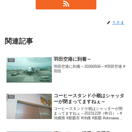
Ｙさま
関連記事
羽田空港に到着～
日記
羽田空港に到着～20260506～#羽田空港 #
羽田
コーヒースタンド小嶺はシャッタ
日記
ーが閉まってますねぇ～
コーヒースタンド小嶺はシャッターが閉
まってますねぇ～20231228（昨日）～#
沖縄県 #那覇市 #沖縄 #那覇 #okinawa
#naha #公設市場 #市場