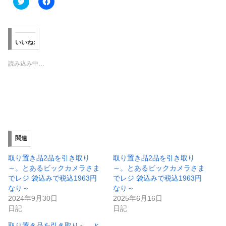
ク
F
リ
a
ッ
c
ク
e
し
b
て
o
T
o
いいね:
w
k
i
で
t
共
読み込み中…
t
有
e
す
r
る
で
に
共
は
有
ク
(
リ
新
ッ
し
ク
い
し
ウ
て
ィ
く
関連
ン
だ
ド
さ
ウ
い
取り置き品2品を引き取り
取り置き品2品を引き取り
で
(
～。とあるビックカメラさま
～。とあるビックカメラさま
開
新
き
し
でレジ 袋込みで税込1963円
でレジ 袋込みで税込1963円
ま
い
なり～
なり～
す
ウ
)
ィ
2024年9月30日
2025年6月16日
ン
日記
日記
ド
ウ
で
取り置き品を引き取り～。と