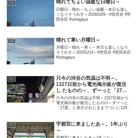
晴れてちょい温暖な日曜日～
日記
日曜日～晴れ～ちょい温暖～本日も楽し
くなりそうれす～20260329～#世田谷 #世
田谷区 #setagaya
晴れて寒い月曜日～
日記
月曜日～晴れ～寒ぅ～本日も楽しくなり
そうれす～20201214～#世田谷 #世田谷区
#setagaya
只今の渋谷の気温は不明～。
日記
1327日前から電光掲示板が復活
し たものの～、ずーっと「27
度」と表示されたままで、ついに
只今の渋谷の気温は不明～1327日前から
1299日 前から電源オフ状態
電光掲示板が復活したものの～ずーっと
「27度」と表示されたままでついに1299
日前の朝からは電源オフ状態に～陽が暮
れて風さんそよーでちょい寒ぅ～
20250421～#渋谷 #shibuya #気温
宇都宮に来ましたあ～。1年ぶり
日記
～
宇都宮に来ましたあ～1年ぶり～