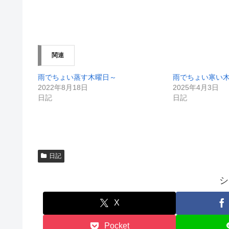
有
ク
(
リ
新
ッ
し
ク
い
し
ウ
て
ィ
く
ン
だ
関連
ド
さ
ウ
い
で
(
開
新
雨でちょい蒸す木曜日～
雨でちょい寒い
き
し
2022年8月18日
2025年4月3日
ま
い
す
ウ
日記
日記
)
ィ
ン
ド
ウ
で
開
き
ま
す
日記
)
シ
X
Pocket