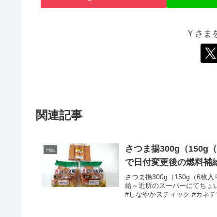
Ｙさま
関連記事
さつま揚300g（150
日記
で日付変更後の燃料補
さつま揚300g（150g（6
給～近所のスーパーにてちょい値
#しなやかスティック #カネテ