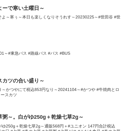
よーで寒い土曜日～
～寒ぅ～本日も楽しくなりそうれす～20230225～#世田谷 #世
1～#東急バス #路線バス #バス #BUS
スカツの合い盛り～
かつやにて税込853円なり～20241104～#かつや #牛焼肉とロ
ロースカツ
粥～。白がゆ250g＋乾燥七草2g～
250g＋乾燥七草2g～通販568円＋#ユニオン 147円合計税込