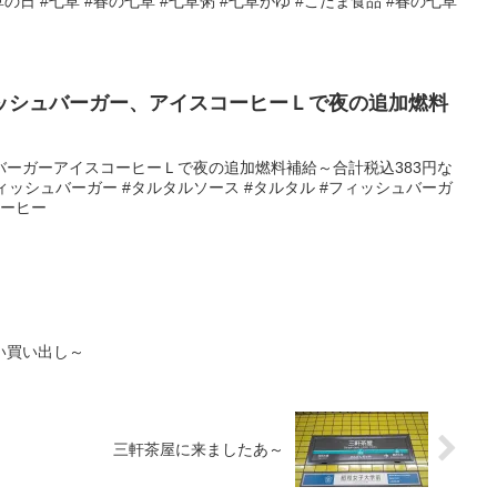
七草の日 #七草 #春の七草 #七草粥 #七草がゆ #こだま食品 #春の七草
ッシュバーガー、アイスコーヒーＬで夜の追加燃料
バーガーアイスコーヒーＬで夜の追加燃料補給～合計税込383円な
ルフィッシュバーガー #タルタルソース #タルタル #フィッシュバーガ
コーヒー
い買い出し～
三軒茶屋に来ましたあ～