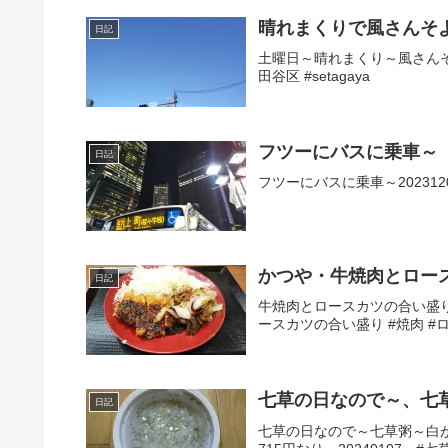
晴れまくりで風さんそ
日記
土曜日～晴れまくり～風さんそよ
田谷区 #setagaya
フツーにバスに乗車～
日記
フツーにバスに乗車～2023120
かつや・牛焼肉とロー
日記
牛焼肉とロースカツの合い盛り～
ースカツの合い盛り #焼肉 #
七草の日なので～、七草
日記
七草の日なので～七草粥～白がゆ