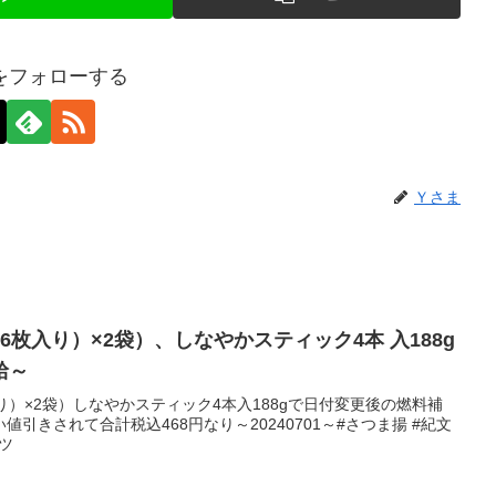
をフォローする
Ｙさま
g（6枚入り）×2袋）、しなやかスティック4本 入188g
給～
枚入り）×2袋）しなやかスティック4本入188gで日付変更後の燃料補
引きされて合計税込468円なり～20240701～#さつま揚 #紀文
ツ