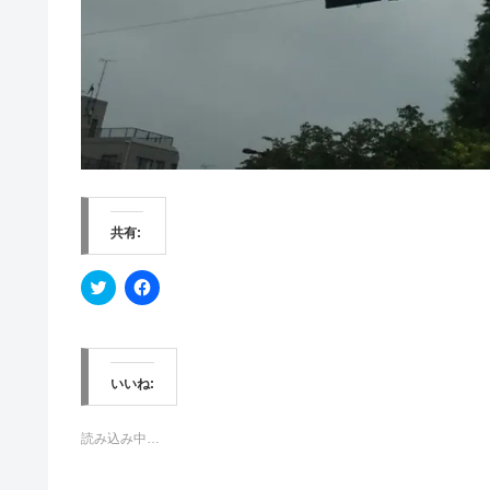
共有:
ク
F
リ
a
ッ
c
ク
e
し
b
て
o
T
o
w
k
いいね:
i
で
t
共
t
有
e
す
読み込み中…
r
る
で
に
共
は