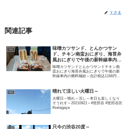
Ｙさま
関連記事
味噌カツサンド、とんかつサン
日記
ド、チキン南蛮おにぎり、海苔弁
風おにぎりで午後の新幹線車内の
燃料補給～
味噌カツサンドとんかつサンドチキン南
蛮おにぎり海苔弁風おにぎりで午後の新
幹線車内の燃料補給～合計税込1166円な
り～20210925～#味噌カツ #味噌かつ #と
んかつ #トンカツ #サンドイッチ #チキン
南蛮 #海苔弁 #のり弁 #おにぎ...
晴れて涼しい火曜日～
日記
火曜日～晴れ～涼し～本日も楽しくなり
そうれす～20210921～#世田谷 #世田谷区
#setagaya
只今の渋谷20度～
日記