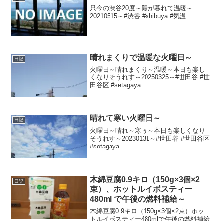
只今の渋谷20度～陽が暮れて温暖～
20210515～#渋谷 #shibuya #気温
晴れまくりで温暖な火曜日～
日記
火曜日～晴れまくり～温暖～本日も楽し
くなりそうれす～20250325～#世田谷 #世
田谷区 #setagaya
晴れて寒い火曜日～
日記
火曜日～晴れ～寒ぅ～本日も楽しくなり
そうれす～20230131～#世田谷 #世田谷区
#setagaya
木綿豆腐0.9キロ（150g×3個×2
日記
束）、ホットルイボスティー
480ml で午後の燃料補給～
木綿豆腐0.9キロ（150g×3個×2束）ホッ
トルイボスティー480mlで午後の燃料補給