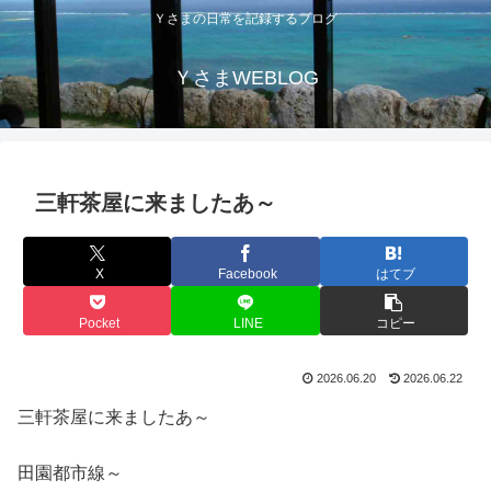
Ｙさまの日常を記録するブログ
ＹさまWEBLOG
三軒茶屋に来ましたあ～
X
Facebook
はてブ
Pocket
LINE
コピー
2026.06.20
2026.06.22
三軒茶屋に来ましたあ～
田園都市線～