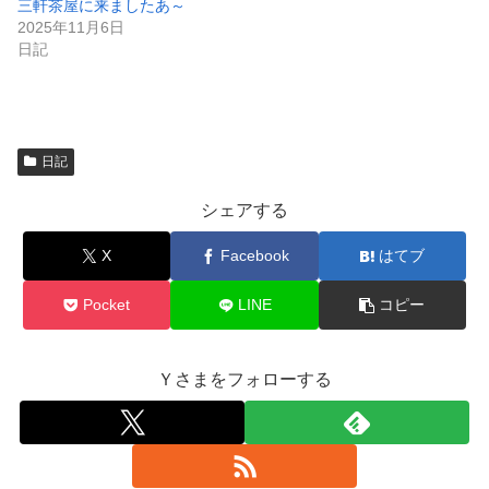
で
三軒茶屋に来ましたあ～
開
2025年11月6日
き
ま
日記
す
)
日記
シェアする
X
Facebook
はてブ
Pocket
LINE
コピー
Ｙさまをフォローする