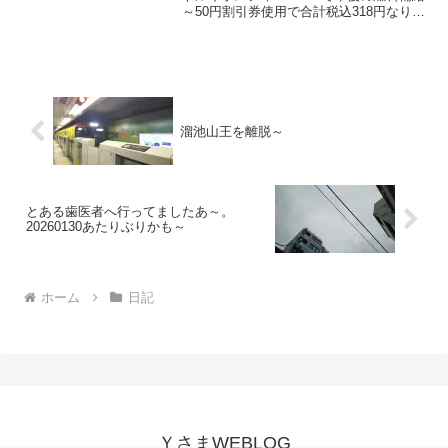
～50円割引券使用で合計税込318円なり～
20231107～#木綿豆腐 #豆腐 #相模屋食料
#ファミマル #ルイボスティー
溜池山王を離脱～
とある歯医者へ行ってましたあ～。
20260130あたりぶりかも～
ホーム
日記
ＹさまWEBLOG