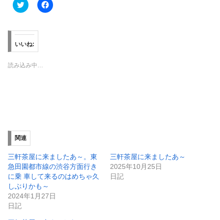
ク
F
リ
a
ッ
c
ク
e
し
b
て
o
T
o
いいね:
w
k
i
で
t
共
読み込み中…
t
有
e
す
r
る
で
に
共
は
有
ク
(
リ
新
ッ
し
ク
い
し
ウ
て
ィ
く
関連
ン
だ
ド
さ
ウ
い
三軒茶屋に来ましたあ～。東
三軒茶屋に来ましたあ～
で
(
急田園都市線の渋谷方面行き
2025年10月25日
開
新
き
し
に乗 車して来るのはめちゃ久
日記
ま
い
しぶりかも～
す
ウ
)
ィ
2024年1月27日
ン
日記
ド
ウ