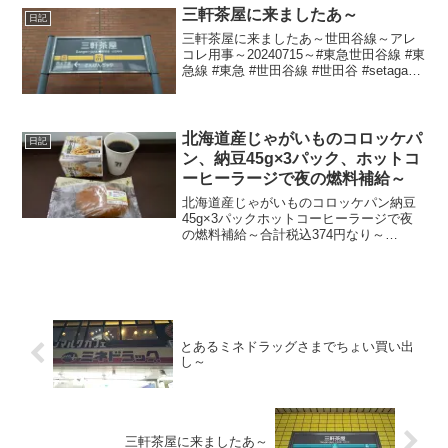
三軒茶屋に来ましたあ～
日記
三軒茶屋に来ましたあ～世田谷線～アレ
コレ用事～20240715～#東急世田谷線 #東
急線 #東急 #世田谷線 #世田谷 #setagaya
#三軒茶屋 #三茶
北海道産じゃがいものコロッケパ
日記
ン、納豆45g×3パック、ホットコ
ーヒーラージで夜の燃料補給～
北海道産じゃがいものコロッケパン納豆
45g×3パックホットコーヒーラージで夜
の燃料補給～合計税込374円なり～
20210318～#北海道 #じゃがいも #コロッ
ケパン #コロッケ #パン #納豆 #コーヒー
とあるミネドラッグさまでちょい買い出
し～
三軒茶屋に来ましたあ～