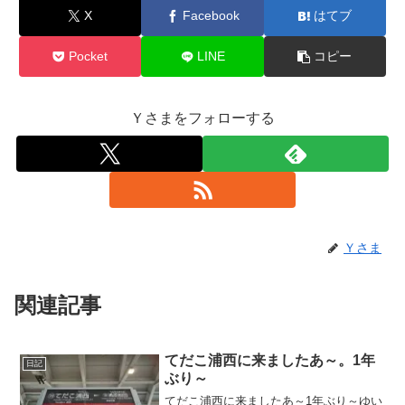
X
Facebook
はてブ
Pocket
LINE
コピー
Ｙさまをフォローする
Ｙさま
関連記事
てだこ浦西に来ましたあ～。1年
日記
ぶり～
てだこ浦西に来ましたあ～1年ぶり～ゆい