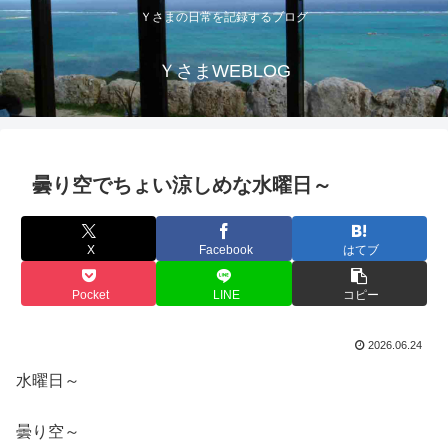
Ｙさまの日常を記録するブログ
ＹさまWEBLOG
曇り空でちょい涼しめな水曜日～
X
Facebook
はてブ
Pocket
LINE
コピー
2026.06.24
水曜日～
曇り空～