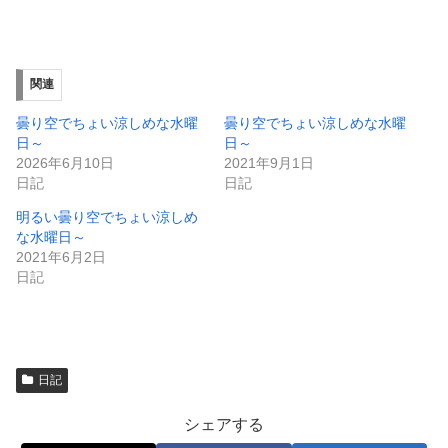
有
ク
(
リ
新
ッ
し
ク
い
し
ウ
て
ィ
く
関連
ン
だ
ド
さ
ウ
い
曇り空でちょい涼しめな水曜
曇り空でちょい涼しめな水曜
で
(
日～
日～
開
新
き
し
2026年6月10日
2021年9月1日
ま
い
日記
日記
す
ウ
)
ィ
ン
明るい曇り空でちょい涼しめ
ド
な水曜日～
ウ
で
2021年6月2日
開
日記
き
ま
す
)
日記
シェアする