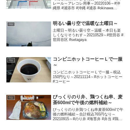
レール～アレコレ用事～20220106～#沖
縄県 #浦添市 #沖縄 #浦添 #okinawa
#urasoe #ゆいレール #てだこ浦西駅 #て
だこ浦西
明るい曇り空で温暖な土曜日～
日記
土曜日～明るい曇り空～温暖～本日も楽
しくなりそうれす～20210529～#世田谷 #
世田谷区 #setagaya
コンビニホットコーヒーＬで一服
日記
～
コンビニホットコーヒーＬで一服～税込
150円なり～20211114～#ホットコーヒー
#コーヒー
びっくりのり弁、鶏つくね串、麦
日記
茶600mlで午後の燃料補給～
びっくりのり弁鶏つくね串麦茶600mlで午
後の燃料補給～合計税込765円なり～
20210915～#のり弁 #海苔弁 #弁当 #鶏つ
くね串 #つくね #麦茶 #むぎ茶