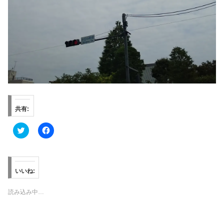
共有:
ク
F
リ
a
ッ
c
ク
e
し
b
て
o
T
o
いいね:
w
k
i
で
t
共
読み込み中…
t
有
e
す
r
る
で
に
共
は