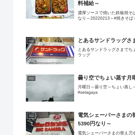
料補給～
濃厚ソースで焼いた鉄板焼そば
なり～20220213～#焼きそ
とあるサンドラッグさ
日記
とあるサンドラッグさまでちょい
ラッグ
曇り空でちょい蒸す月
日記
月曜日～曇り空～ちょい蒸し～本
#setagaya
電気シェーバーさまの替え
日記
5390円なり～
電気シェーバーさまの替え刃を