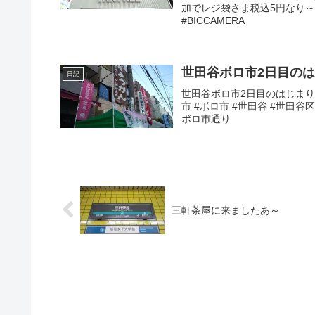
加でレジ袋さま税込5円なり～2
#BICCAMERA
世田谷ボロ市2日目のは
日記
世田谷ボロ市2日目のはじまり～
市 #ボロ市 #世田谷 #世田谷区 
ボロ市通り
三軒茶屋に来ましたあ～