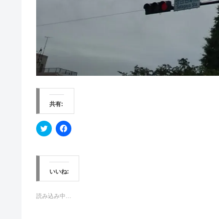
共有:
ク
F
リ
a
ッ
c
ク
e
し
b
て
o
T
o
w
k
いいね:
i
で
t
共
t
有
e
す
読み込み中…
r
る
で
に
共
は