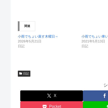
有
ク
(
リ
新
ッ
し
ク
い
し
ウ
て
ィ
く
ン
だ
関連
ド
さ
ウ
い
で
(
開
新
小雨でちょい蒸す木曜日～
小雨でちょい寒
き
し
2026年5月21日
2021年5月13日
ま
い
す
ウ
日記
日記
)
ィ
ン
ド
ウ
で
開
き
ま
す
日記
)
シ
X
Pocket