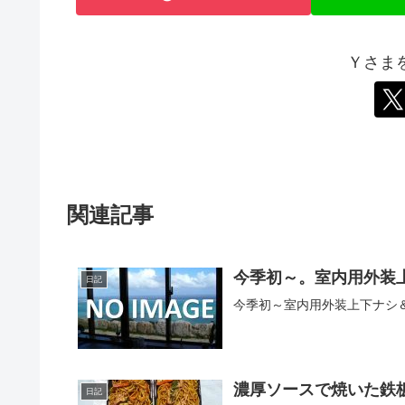
Ｙさま
関連記事
今季初～。室内用外装
日記
今季初～室内用外装上下ナシ＆手
濃厚ソースで焼いた鉄板
日記