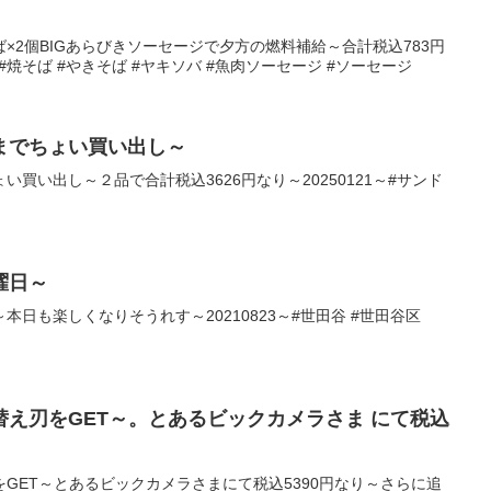
×2個BIGあらびきソーセージで夕方の燃料補給～合計税込783円
ば #焼そば #やきそば #ヤキソバ #魚肉ソーセージ #ソーセージ
までちょい買い出し～
買い出し～２品で合計税込3626円なり～20250121～#サンド
曜日～
日も楽しくなりそうれす～20210823～#世田谷 #世田谷区
刃をGET～。とあるビックカメラさま にて税込
GET～とあるビックカメラさまにて税込5390円なり～さらに追