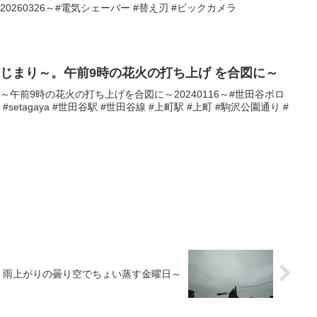
0260326～#電気シェーバー #替え刃 #ビックカメラ
じまり～。午前9時の花火の打ち上げ を合図に～
午前9時の花火の打ち上げを合図に～20240116～#世田谷ボロ
#setagaya #世田谷駅 #世田谷線 #上町駅 #上町 #駒沢公園通り #
雨上がりの曇り空でちょい蒸す金曜日～