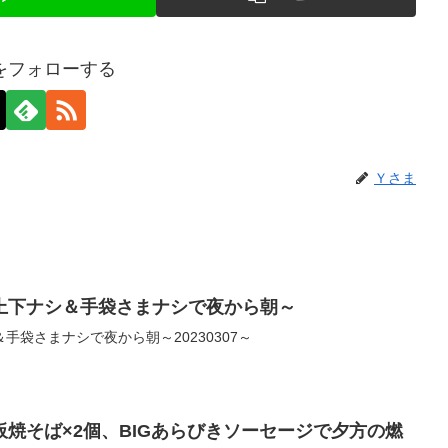
をフォローする
Ｙさま
上下ナシ＆手袋さまナシで夜から朝～
袋さまナシで夜から朝～20230307～
焼そば×2個、BIGあらびきソーセージで夕方の燃