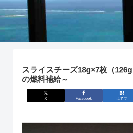
スライスチーズ18g×7枚（126
の燃料補給～
X
Facebook
はてブ