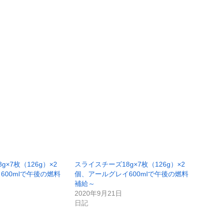
×7枚（126g）×2
スライスチーズ18g×7枚（126g）×2
600mlで午後の燃料
個、アールグレイ600mlで午後の燃料
補給～
2020年9月21日
日記