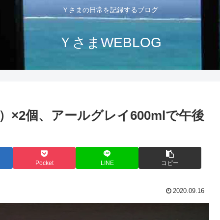
Ｙさまの日常を記録するブログ
ＹさまWEBLOG
g）×2個、アールグレイ600mlで午後
Pocket
LINE
コピー
2020.09.16