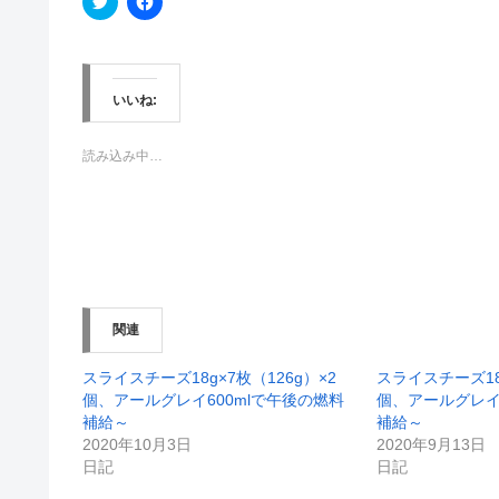
リ
a
ッ
c
ク
e
し
b
て
o
T
o
w
k
いいね:
i
で
t
共
t
有
e
す
読み込み中…
r
る
で
に
共
は
有
ク
(
リ
新
ッ
し
ク
い
し
ウ
て
ィ
く
ン
だ
関連
ド
さ
ウ
い
で
(
開
新
スライスチーズ18g×7枚（126g）×2
スライスチーズ18g
き
し
個、アールグレイ600mlで午後の燃料
個、アールグレイ
ま
い
す
ウ
補給～
補給～
)
ィ
2020年10月3日
2020年9月13日
ン
ド
日記
日記
ウ
で