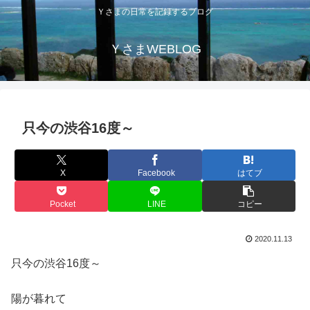
Ｙさまの日常を記録するブログ
ＹさまWEBLOG
只今の渋谷16度～
X
Facebook
はてブ
Pocket
LINE
コピー
2020.11.13
只今の渋谷16度～
陽が暮れて