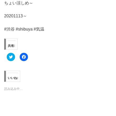
ちょい涼しめ～
20201113～
#渋谷 #shibuya #気温
共有:
ク
F
リ
a
ッ
c
ク
e
し
b
て
o
T
o
いいね:
w
k
i
で
t
共
読み込み中…
t
有
e
す
r
る
で
に
共
は
有
ク
(
リ
新
ッ