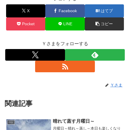
X
Facebook
はてブ
Pocket
LINE
コピー
Ｙさまをフォローする
Ｙさま
関連記事
晴れて蒸す月曜日～
日記
月曜日～晴れ～蒸し～本日も楽しくなり