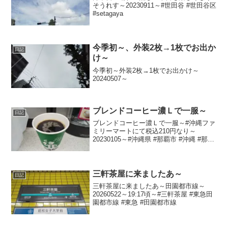
そうれす～20230911～#世田谷 #世田谷区
#setagaya
今季初～、外装2枚→1枚でお出か
日記
け～
今季初～外装2枚→1枚でお出かけ～
20240507～
ブレンドコーヒー濃Ｌで一服～
日記
ブレンドコーヒー濃Ｌで一服～#沖縄ファ
ミリーマートにて税込210円なり～
20230105～#沖縄県 #那覇市 #沖縄 #那覇
#okinawa #naha #ホットコーヒー #コー
ヒー #ファミリーマート #ファミマ
三軒茶屋に来ましたあ～
日記
三軒茶屋に来ましたあ～田園都市線～
20260522～19:17頃～#三軒茶屋 #東急田
園都市線 #東急 #田園都市線