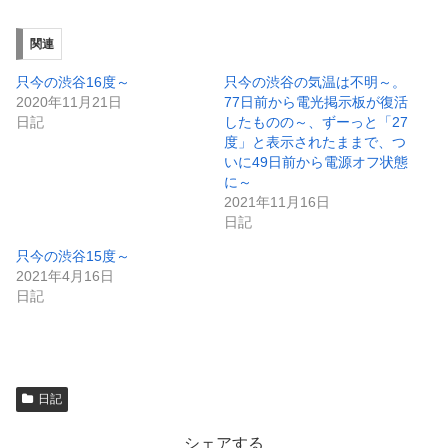
し
ク
い
し
ウ
て
ィ
く
関連
ン
だ
ド
さ
ウ
い
只今の渋谷16度～
只今の渋谷の気温は不明～。
で
(
2020年11月21日
77日前から電光掲示板が復活
開
新
き
し
日記
したものの～、ずーっと「27
ま
い
度」と表示されたままで、つ
す
ウ
)
ィ
いに49日前から電源オフ状態
ン
に～
ド
ウ
2021年11月16日
で
日記
開
き
ま
只今の渋谷15度～
す
)
2021年4月16日
日記
日記
シェアする