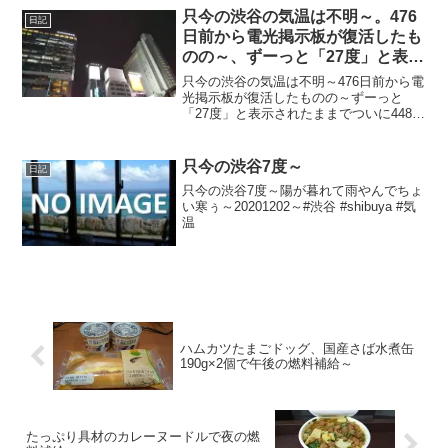
只今の渋谷の気温は不明～。476
日記
日前から電光掲示板が復活したも
のの～、ずーっと「27度」と表示
されたままで、ついに448日前か
只今の渋谷の気温は不明～476日前から電
ら電源オフ状態に～
光掲示板が復活したものの～ずーっと
「27度」と表示されたままでついに448日
前の朝からは電源オフ状態に～陽が暮れ
て小雨でちょい寒ぅ～20221221～#渋谷
#shibuya #気温
只今の渋谷7度～
日記
只今の渋谷7度～陽が暮れて雨やんでちょ
い寒ぅ～20201202～#渋谷 #shibuya #気
温
ハムカツたまごドッグ、国産さば水煮缶
190g×2個で午後の燃料補給～
たっぷり具材のカレーヌードルで夜の燃