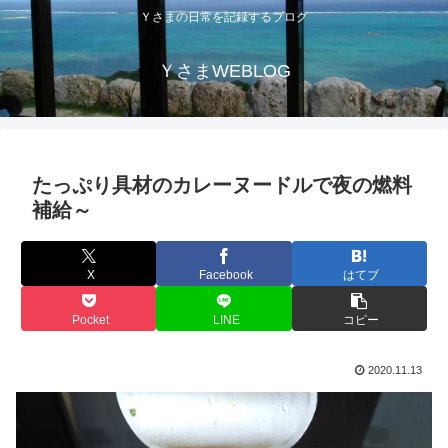
Ｙさまの日常を記録するブログ
ＹさまWEBLOG
たっぷり具材のカレーヌードルで夜の燃料
補給～
X
Facebook
はてブ
Pocket
LINE
コピー
2020.11.13