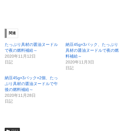
で
に
共
は
有
ク
(
リ
新
ッ
し
ク
い
し
ウ
て
ィ
く
関連
ン
だ
ド
さ
ウ
い
たっぷり具材の醤油ヌードル
納豆45g×3パック、たっぷり
で
(
で夜の燃料補給～
具材の醤油ヌードルで夜の燃
開
新
き
し
2020年11月12日
料補給～
ま
い
日記
2020年11月3日
す
ウ
)
ィ
日記
ン
ド
納豆45g×3パック×2個、たっ
ウ
で
ぷり具材の醤油ヌードルで午
開
後の燃料補給～
き
ま
2020年11月28日
す
)
日記