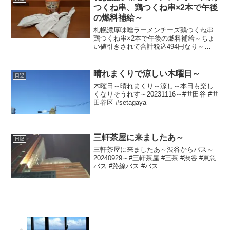
つくね串、鶏つくね串×2本で午後
の燃料補給～
札幌濃厚味噌ラーメンチーズ鶏つくね串
鶏つくね串×2本で午後の燃料補給～ちょ
い値引きされて合計税込494円なり～
20220317～#札幌ラーメン #味噌ラーメン
#ラーメン #らーめん #カップ麺 #チーズ
#つくね
晴れまくりで涼しい木曜日～
日記
木曜日～晴れまくり～涼し～本日も楽し
くなりそうれす～20231116～#世田谷 #世
田谷区 #setagaya
三軒茶屋に来ましたあ～
日記
三軒茶屋に来ましたあ～渋谷からバス～
20240929～#三軒茶屋 #三茶 #渋谷 #東急
バス #路線バス #バス