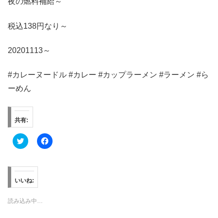
夜の燃料補給～
税込138円なり～
20201113～
#カレーヌードル #カレー #カップラーメン #ラーメン #ら
ーめん
共有:
ク
F
リ
a
ッ
c
ク
e
し
b
て
o
T
o
いいね:
w
k
i
で
t
共
読み込み中…
t
有
e
す
r
る