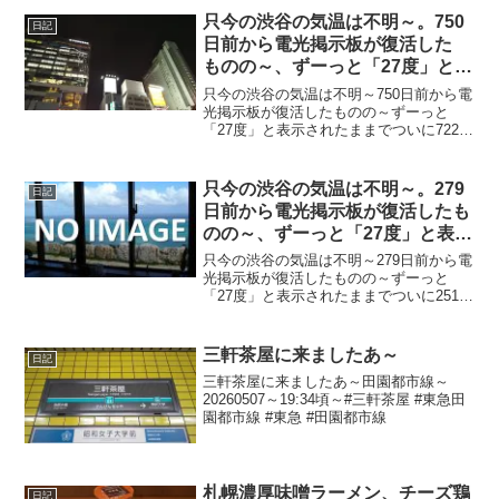
只今の渋谷の気温は不明～。750
日記
日前から電光掲示板が復活した
ものの～、ずーっと「27度」と表
示されたままで、ついに722日前
只今の渋谷の気温は不明～750日前から電
か ら電源オフ状態に～
光掲示板が復活したものの～ずーっと
「27度」と表示されたままでついに722日
前の朝からは電源オフ状態に～陽が暮れ
て雨やんで風さんそよーで蒸し～
20230921～#渋谷 #shibuya #気温
只今の渋谷の気温は不明～。279
日記
日前から電光掲示板が復活したも
のの～、ずーっと「27度」と表示
されたままで、ついに251日前か
只今の渋谷の気温は不明～279日前から電
ら電源オフ状態に～
光掲示板が復活したものの～ずーっと
「27度」と表示されたままでついに251日
前の朝からは電源オフ状態に～日没前で
雨でちょい涼しめ～20220606～#渋谷
#shibuya #気温
三軒茶屋に来ましたあ～
日記
三軒茶屋に来ましたあ～田園都市線～
20260507～19:34頃～#三軒茶屋 #東急田
園都市線 #東急 #田園都市線
札幌濃厚味噌ラーメン、チーズ鶏
日記