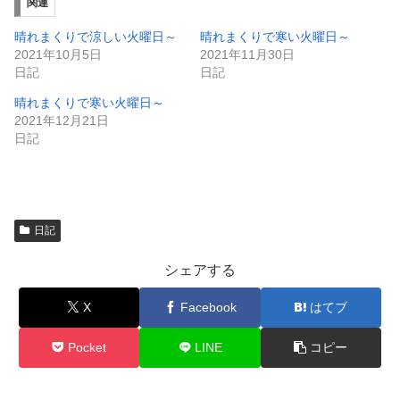
ィ
く
関連
ン
だ
ド
さ
ウ
い
晴れまくりで涼しい火曜日～
晴れまくりで寒い火曜日～
で
(
2021年10月5日
2021年11月30日
開
新
き
し
日記
日記
ま
い
す
ウ
晴れまくりで寒い火曜日～
)
ィ
ン
2021年12月21日
ド
日記
ウ
で
開
き
ま
す
)
日記
シェアする
X
Facebook
はてブ
Pocket
LINE
コピー