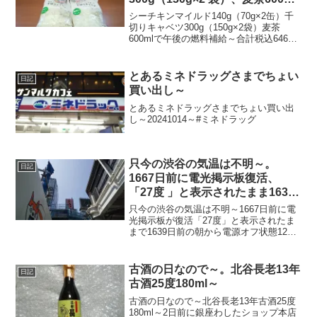
で午後の燃料補給～
シーチキンマイルド140g（70g×2缶）千
切りキャベツ300g（150g×2袋）麦茶
600mlで午後の燃料補給～合計税込646円
なり～20240726～#シーチキンマイルド #
シーチキン #はごろもフーズ #キャベツ #
ヤマダイフーズ #...
とあるミネドラッグさまでちょい
日記
買い出し～
とあるミネドラッグさまでちょい買い出
し～20241014～#ミネドラッグ
只今の渋谷の気温は不明～。
日記
1667日前に電光掲示板復活、
「27度 」と表示されたまま1639
日前から電源オフ状態、122日前
只今の渋谷の気温は不明～1667日前に電
から気温掲 示なし看板開始～
光掲示板が復活「27度」と表示されたま
まで1639日前の朝から電源オフ状態122
日前から気温掲示なし看板稼働開始～晴
れて温暖～20260329～10:38頃～#渋谷
#shibuya #気温
古酒の日なので～。北谷長老13年
日記
古酒25度180ml～
古酒の日なので～北谷長老13年古酒25度
180ml～2日前に銀座わしたショップ本店