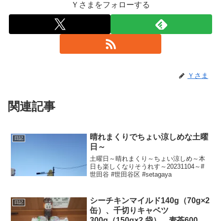
Ｙさまをフォローする
Ｙさま
関連記事
晴れまくりでちょい涼しめな土曜
日記
日～
土曜日～晴れまくり～ちょい涼しめ～本
日も楽しくなりそうれす～20231104～#
世田谷 #世田谷区 #setagaya
シーチキンマイルド140g（70g×2
日記
缶）、千切りキャベツ
300g（150g×2 袋）、麦茶600ml