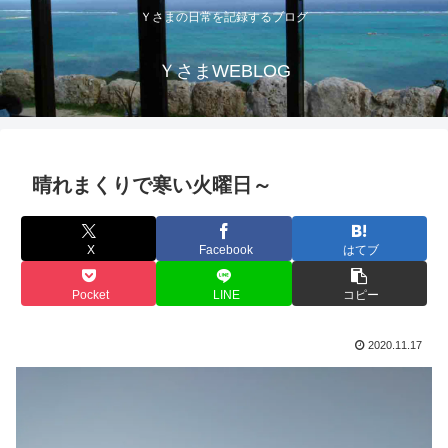
Ｙさまの日常を記録するブログ
ＹさまWEBLOG
晴れまくりで寒い火曜日～
X
Facebook
はてブ
Pocket
LINE
コピー
2020.11.17