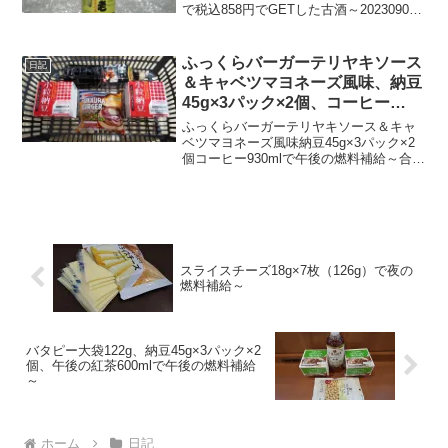
で税込858円でGETした古酒～20230904
～#古酒の日 #古酒 #クースの日 #クース
#泡盛 #北谷長老 #銀座わしたショップ本
店 #銀座 #わしたシ...
ふっくらバーガーテリヤキソース
日記
＆キャベツマヨネーズ風味、納豆
45g×3パック×2個、コーヒー
930mlで午後の燃料補給～
ふっくらバーガーテリヤキソース＆キャ
ベツマヨネーズ風味納豆45g×3パック×2
個コーヒー930mlで午後の燃料補給～合計
税込282円なり～20210505～#ハンバーガ
ー #テリヤキ #キャベツ #マヨネーズ #パ
ン #納豆 #コーヒー
スライスチーズ18g×7枚（126g）で夜の
燃料補給～
バタピー大袋122g、納豆45g×3パック×2
個、午後の紅茶600mlで午後の燃料補給
～
ホーム
日記