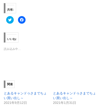
共有:
ク
F
リ
a
ッ
c
ク
e
し
b
て
o
T
o
いいね:
w
k
i
で
t
共
読み込み中…
t
有
e
す
r
る
で
に
共
は
有
ク
(
リ
新
ッ
し
ク
い
し
ウ
て
ィ
く
関連
ン
だ
ド
さ
ウ
い
とあるキャンドゥさまでちょ
とあるキャンドゥさまでちょ
で
(
い買い出し～
い買い出し～
開
新
き
し
2021年9月12日
2021年1月31日
ま
い