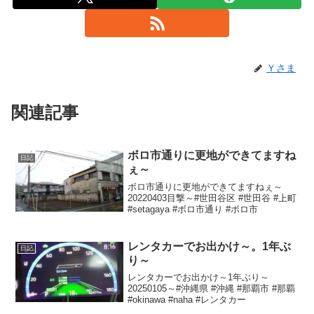
Ｙさま
関連記事
ボロ市通りに更地ができてますね
日記
ぇ～
ボロ市通りに更地ができてますねぇ～
20220403目撃～#世田谷区 #世田谷 #上町
#setagaya #ボロ市通り #ボロ市
レンタカーでお出かけ～。1年ぶ
日記
り～
レンタカーでお出かけ～1年ぶり～
20250105～#沖縄県 #沖縄 #那覇市 #那覇
#okinawa #naha #レンタカー