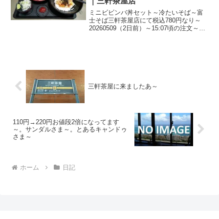
｜三軒茶屋店
ミニビビンバ丼セット～冷たいそば～富
士そば三軒茶屋店にて税込780円なり～
20260509（2日前）～15:07頃の注文～#
富士そば #ミニビビンバ丼セット #ビビン
バ #ビビンパ #蕎麦 #そば #ソバ #soba #
三軒茶屋 #三茶
三軒茶屋に来ましたあ～
110円→220円お値段2倍になってます
～。サンダルさま～。とあるキャンドゥ
さま～
ホーム
日記