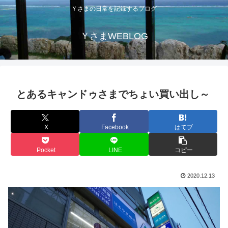
Ｙさまの日常を記録するブログ
ＹさまWEBLOG
とあるキャンドゥさまでちょい買い出し～
X
Facebook
はてブ
Pocket
LINE
コピー
2020.12.13