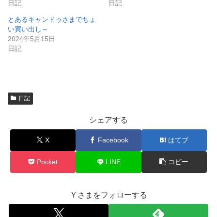
日記
日記
す
ウ
)
ィ
ン
とあるキャンドゥさまでちょ
ド
い買い出し～
ウ
で
2024年5月15日
開
日記
き
ま
す
)
日記
シェアする
X
Facebook
はてブ
Pocket
LINE
コピー
Ｙさまをフォローする