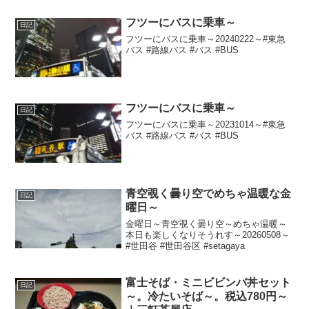
フツーにバスに乗車～
日記
フツーにバスに乗車～20240222～#東急
バス #路線バス #バス #BUS
フツーにバスに乗車～
日記
フツーにバスに乗車～20231014～#東急
バス #路線バス #バス #BUS
青空覗く曇り空でめちゃ温暖な金
日記
曜日～
金曜日～青空覗く曇り空～めちゃ温暖～
本日も楽しくなりそうれす～20260508～
#世田谷 #世田谷区 #setagaya
富士そば・ミニビビンバ丼セット
日記
～。冷たいそば～。税込780円～