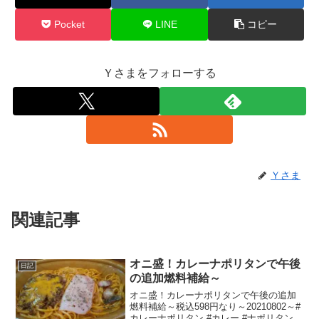
Pocket
LINE
コピー
Ｙさまをフォローする
Ｙさま
関連記事
オニ盛！カレーナポリタンで午後
日記
の追加燃料補給～
オニ盛！カレーナポリタンで午後の追加
燃料補給～税込598円なり～20210802～#
カレーナポリタン #カレー #ナポリタン #