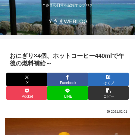
Ｙさまの日常を記録するブログ
ＹさまWEBLOG
おにぎり×4個、ホットコーヒー440mlで午
後の燃料補給～
X
Facebook
はてブ
Pocket
LINE
コピー
2021.02.01