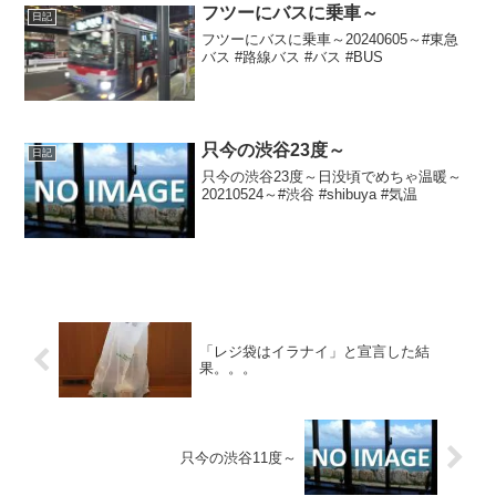
フツーにバスに乗車～
日記
フツーにバスに乗車～20240605～#東急
バス #路線バス #バス #BUS
只今の渋谷23度～
日記
只今の渋谷23度～日没頃でめちゃ温暖～
20210524～#渋谷 #shibuya #気温
「レジ袋はイラナイ」と宣言した結
果。。。
只今の渋谷11度～