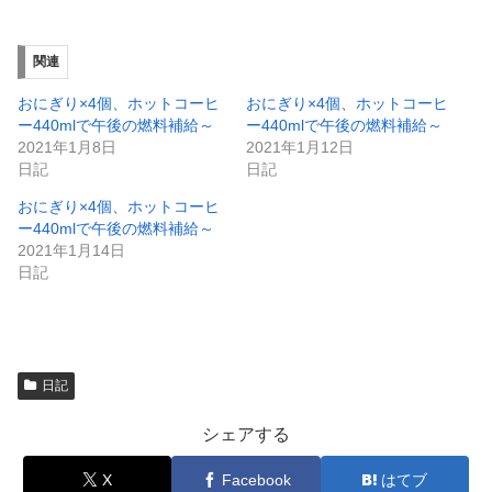
新
ッ
し
ク
い
し
ウ
て
ィ
く
関連
ン
だ
ド
さ
ウ
い
おにぎり×4個、ホットコーヒ
おにぎり×4個、ホットコーヒ
で
(
ー440mlで午後の燃料補給～
ー440mlで午後の燃料補給～
開
新
き
し
2021年1月8日
2021年1月12日
ま
い
日記
日記
す
ウ
)
ィ
ン
おにぎり×4個、ホットコーヒ
ド
ー440mlで午後の燃料補給～
ウ
で
2021年1月14日
開
日記
き
ま
す
)
日記
シェアする
X
Facebook
はてブ