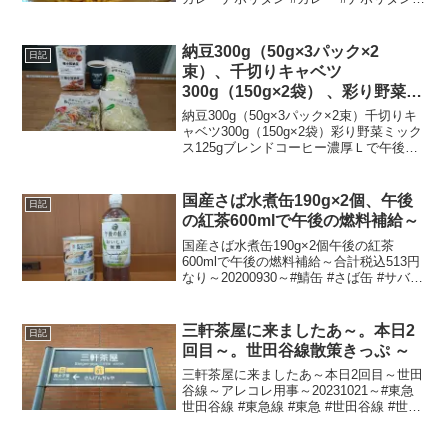
スパゲッティ #スパゲティ
納豆300g（50g×3パック×2
日記
束）、千切りキャベツ
300g（150g×2袋） 、彩り野菜ミ
ックス125g、ブレンドコーヒー
納豆300g（50g×3パック×2束）千切りキ
濃厚Ｌで午後の燃料補 給～
ャベツ300g（150g×2袋）彩り野菜ミック
ス125gブレンドコーヒー濃厚Ｌで午後の
燃料補給～合計税込805円なり～
20241120～#納豆 #キャベツ #野菜 #コー
ヒー
国産さば水煮缶190g×2個、午後
日記
の紅茶600mlで午後の燃料補給～
国産さば水煮缶190g×2個午後の紅茶
600mlで午後の燃料補給～合計税込513円
なり～20200930～#鯖缶 #さば缶 #サバ缶
#鯖 #さば #サバ #缶詰 #午後の紅茶 #紅
茶
三軒茶屋に来ましたあ～。本日2
日記
回目～。世田谷線散策きっぷ ～
三軒茶屋に来ましたあ～本日2回目～世田
谷線～アレコレ用事～20231021～#東急
世田谷線 #東急線 #東急 #世田谷線 #世田
谷 #setagaya #世田谷線散策きっぷ #三軒
茶屋 #三茶