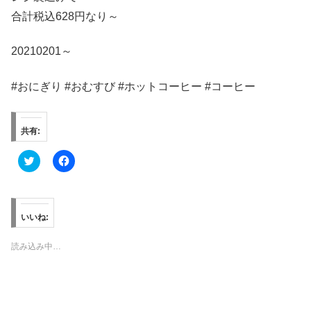
合計税込628円なり～
20210201～
#おにぎり #おむすび #ホットコーヒー #コーヒー
共有:
ク
F
リ
a
ッ
c
ク
e
し
b
て
o
T
o
いいね:
w
k
i
で
t
共
読み込み中…
t
有
e
す
r
る
で
に
共
は
有
ク
(
リ