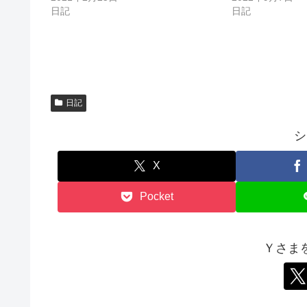
ま
い
す
ウ
日記
日記
)
ィ
ン
ド
ウ
で
開
き
ま
す
)
日記
シ
X
Pocket
Ｙさま