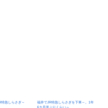
R特急しらさぎ～
福井でJR特急しらさぎを下車～。1年
6カ月半ぶりくらい～