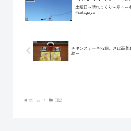
土曜日～晴れまくり～寒ぅ～本日
#setagaya
チキンステーキ×2個、さば高菜
給～
ホーム
日記