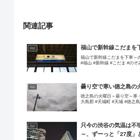
関連記事
福山で新幹線こだまを
日記
福山で新幹線こだまを下車～のぞ
#福山 #新幹線 #こだま #のぞ
曇り空で寒い徳之島の
日記
徳之島の火曜日～曇り空～寒ぅ～
大島郡 #天城町 #天城 #徳之
只今の渋谷の気温は不明
日記
～、ずーっと「27度」