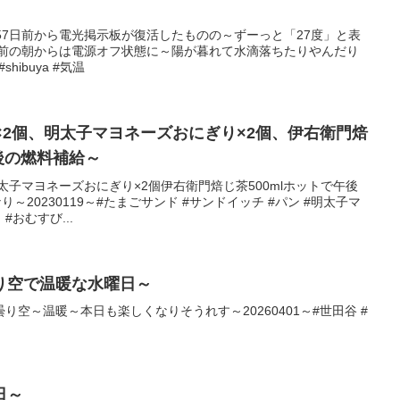
57日前から電光掲示板が復活したものの～ずーっと「27度」と表
日前の朝からは電源オフ状態に～陽が暮れて水滴落ちたりやんだり
shibuya #気温
×2個、明太子マヨネーズおにぎり×2個、伊右衛門焙
午後の燃料補給～
太子マヨネーズおにぎり×2個伊右衛門焙じ茶500mlホットで午後
～20230119～#たまごサンド #サンドイッチ #パン #明太子マ
#おむすび...
り空で温暖な水曜日～
空～温暖～本日も楽しくなりそうれす～20260401～#世田谷 #
日～