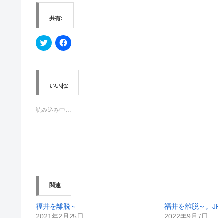
共有:
ク
F
リ
a
ッ
c
ク
e
し
b
て
o
T
o
w
k
いいね:
i
で
t
共
t
有
e
す
読み込み中…
r
る
で
に
共
は
有
ク
(
リ
新
ッ
し
ク
い
し
ウ
て
ィ
く
ン
だ
関連
ド
さ
ウ
い
で
(
開
新
福井を離脱～
福井を離脱～。J
き
し
2021年2月25日
2022年9月7日