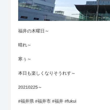
福井の木曜日～
晴れ～
寒ぅ～
本日も楽しくなりそうれす～
20210225～
#福井県 #福井市 #福井 #fukui