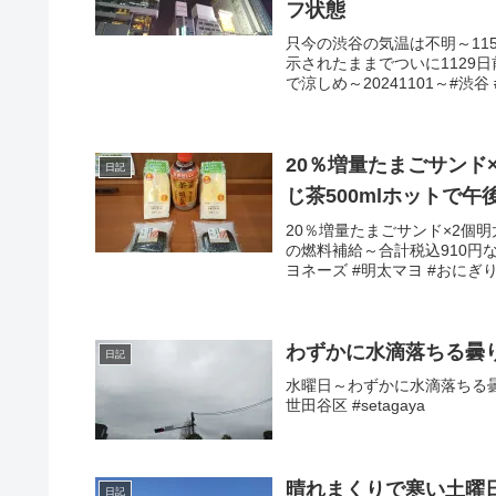
フ状態
只今の渋谷の気温は不明～11
示されたままでついに1129
で涼しめ～20241101～#渋谷 #
20％増量たまごサンド
日記
じ茶500mlホットで
20％増量たまごサンド×2個明
の燃料補給～合計税込910円なり
ヨネーズ #明太マヨ #おにぎり 
わずかに水滴落ちる曇
日記
水曜日～わずかに水滴落ちる曇り
世田谷区 #setagaya
晴れまくりで寒い土曜
日記