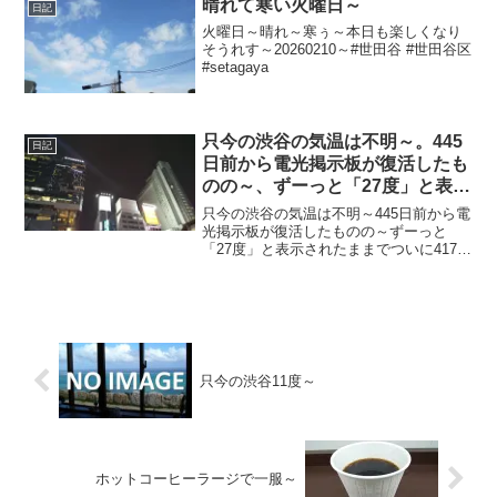
晴れて寒い火曜日～
日記
火曜日～晴れ～寒ぅ～本日も楽しくなり
そうれす～20260210～#世田谷 #世田谷区
#setagaya
只今の渋谷の気温は不明～。445
日記
日前から電光掲示板が復活したも
のの～、ずーっと「27度」と表示
されたままで、ついに417日前か
只今の渋谷の気温は不明～445日前から電
ら電源オフ状態に～
光掲示板が復活したものの～ずーっと
「27度」と表示されたままでついに417日
前の朝からは電源オフ状態に～陽が暮れ
て小雨で涼し～20221120～#渋谷
#shibuya #気温
只今の渋谷11度～
ホットコーヒーラージで一服～