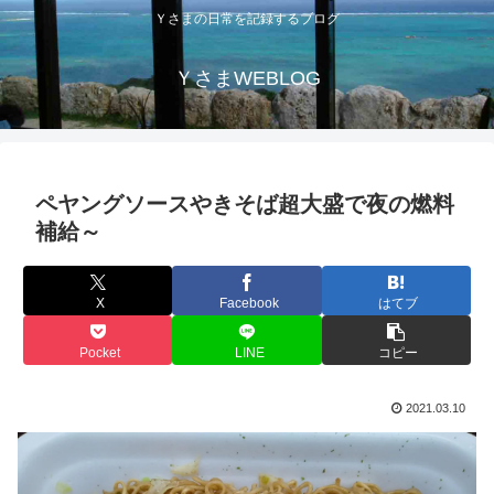
Ｙさまの日常を記録するブログ
ＹさまWEBLOG
ペヤングソースやきそば超大盛で夜の燃料
補給～
X
Facebook
はてブ
Pocket
LINE
コピー
2021.03.10