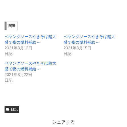
有
ク
(
リ
新
ッ
し
ク
い
し
ウ
て
ィ
く
関連
ン
だ
ド
さ
ウ
い
ペヤングソースやきそば超大
ペヤングソースやきそば超大
で
(
盛で夜の燃料補給～
盛で夜の燃料補給～
開
新
き
し
2021年3月12日
2021年3月15日
ま
い
日記
日記
す
ウ
)
ィ
ン
ペヤングソースやきそば超大
ド
盛で夜の燃料補給～
ウ
で
2021年3月22日
開
日記
き
ま
す
)
日記
シェアする