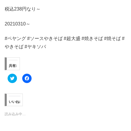
税込238円なり～
20210310～
#ペヤング #ソースやきそば #超大盛 #焼きそば #焼そば #
やきそば #ヤキソバ
共有:
ク
F
リ
a
ッ
c
ク
e
し
b
て
o
T
o
いいね:
w
k
i
で
t
共
読み込み中…
t
有
e
す
r
る
で
に
共
は