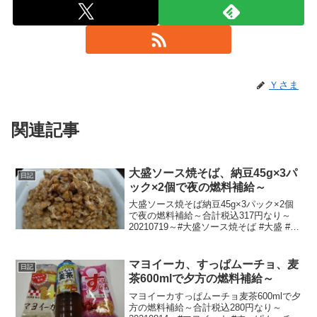
Ｙさま
関連記事
大盛ソース焼そば、納豆45g×3パ
日記
ック×2個で夜の燃料補給～
大盛ソース焼そば納豆45g×3パック×2個
で夜の燃料補給～合計税込317円なり～
20210719～#大盛ソース焼そば #大盛 #ソ
ース焼そば #焼きそば #焼そば #やきそば
#ヤキソバ #納豆
マヨイーカ、すっぱムーチョ、麦
日記
茶600mlで夕方の燃料補給～
マヨイーカすっぱムーチョ麦茶600mlで夕
方の燃料補給～合計税込280円なり～