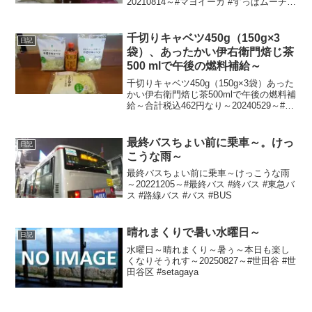
20210814～#マヨイーカ #すっぱムーチョ
#麦茶 #むぎ茶
千切りキャベツ450g（150g×3
日記
袋）、あったかい伊右衛門焙じ茶
500 mlで午後の燃料補給～
千切りキャベツ450g（150g×3袋）あった
かい伊右衛門焙じ茶500mlで午後の燃料補
給～合計税込462円なり～20240529～#キ
ャベツ #きゃべつ #ベジテック #ヤマダイ
フーズ #ファミマル #サントリー #伊右衛
門 #焙じ茶 #...
最終バスちょい前に乗車～。けっ
日記
こうな雨～
最終バスちょい前に乗車～けっこうな雨
～20221205～#最終バス #終バス #東急バ
ス #路線バス #バス #BUS
晴れまくりで暑い水曜日～
日記
水曜日～晴れまくり～暑ぅ～本日も楽し
くなりそうれす～20250827～#世田谷 #世
田谷区 #setagaya