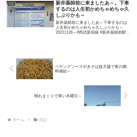
新井薬師前に来ましたあ～。下車
日記
するのは人生初かめちゃめちゃ久
しぶりかも～
新井薬師前に来ましたあ～下車するのは
人生初かめちゃめちゃ久しぶりかも～
20211126～#西武新宿線 #新井薬師前駅 #
新井薬師前 #中野区 #中野
ペヤングソースやきそば超大盛で夜の燃
料補給～
晴れまくりで寒い木曜日～
ホーム
日記