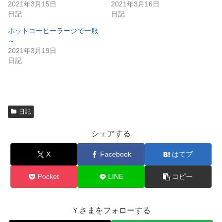
き
し
2021年3月15日
2021年3月16日
ま
い
日記
日記
す
ウ
)
ィ
ン
ホットコーヒーラージで一服
ド
～
ウ
で
2021年3月19日
開
日記
き
ま
す
)
日記
シェアする
X
Facebook
はてブ
Pocket
LINE
コピー
Ｙさまをフォローする