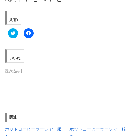
共有:
ク
F
リ
a
ッ
c
ク
e
し
b
て
o
T
o
いいね:
w
k
i
で
t
共
読み込み中…
t
有
e
す
r
る
で
に
共
は
有
ク
(
リ
新
ッ
し
ク
い
し
ウ
て
ィ
く
関連
ン
だ
ド
さ
ウ
い
ホットコーヒーラージで一服
ホットコーヒーラージで一服
で
(
～
～
開
新