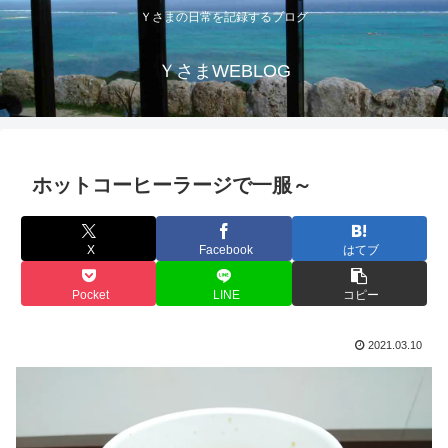
Ｙさまの日常を記録するブログ
ＹさまWEBLOG
ホットコーヒーラージで一服～
X
Facebook
はてブ
Pocket
LINE
コピー
2021.03.10