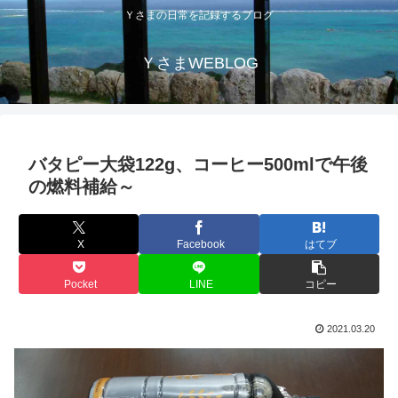
Ｙさまの日常を記録するブログ
ＹさまWEBLOG
バタピー大袋122g、コーヒー500mlで午後
の燃料補給～
X
Facebook
はてブ
Pocket
LINE
コピー
2021.03.20