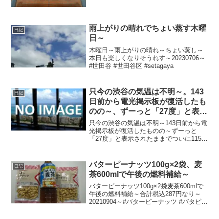
#三軒茶屋 #三茶
雨上がりの晴れでちょい蒸す木曜
日記
日～
木曜日～雨上がりの晴れ～ちょい蒸し～
本日も楽しくなりそうれす～20230706～
#世田谷 #世田谷区 #setagaya
只今の渋谷の気温は不明～。143
日記
日前から電光掲示板が復活したも
のの～、ずーっと「27度」と表示
されたままで、ついに115日前か
只今の渋谷の気温は不明～143日前から電
ら電源オフ状態に～
光掲示板が復活したものの～ずーっと
「27度」と表示されたままでついに115日
前の朝からは電源オフ状態に～陽が暮れ
て寒ぅ～20220121～#渋谷 #shibuya #気
温
バターピーナッツ100g×2袋、麦
日記
茶600mlで午後の燃料補給～
バターピーナッツ100g×2袋麦茶600mlで
午後の燃料補給～合計税込287円なり～
20210904～#バターピーナッツ #バタピー
#ピーナッツ #麦茶 #むぎ茶