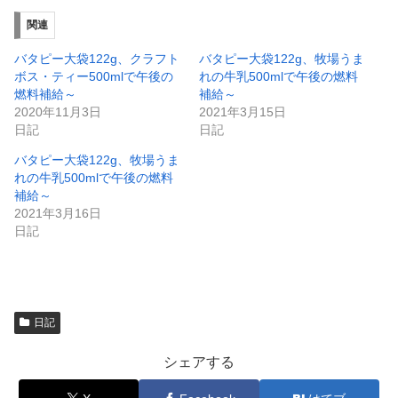
い
し
ウ
て
ィ
く
関連
ン
だ
ド
さ
ウ
い
バタピー大袋122g、クラフト
バタピー大袋122g、牧場うま
で
(
ボス・ティー500mlで午後の
れの牛乳500mlで午後の燃料
開
新
き
し
燃料補給～
補給～
ま
い
2020年11月3日
2021年3月15日
す
ウ
)
ィ
日記
日記
ン
ド
バタピー大袋122g、牧場うま
ウ
で
れの牛乳500mlで午後の燃料
開
補給～
き
ま
2021年3月16日
す
)
日記
日記
シェアする