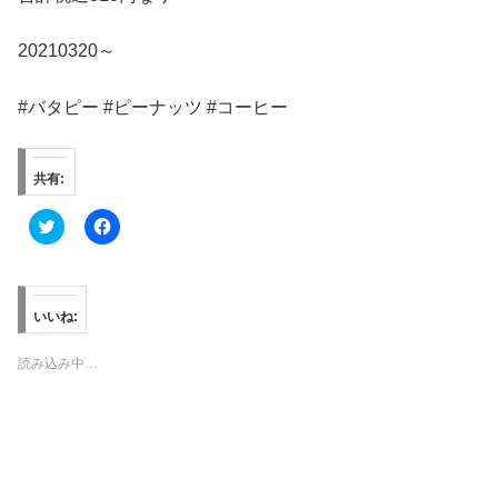
20210320～
#バタピー #ピーナッツ #コーヒー
共有:
ク
F
リ
a
ッ
c
ク
e
し
b
て
o
T
o
いいね:
w
k
i
で
t
共
読み込み中…
t
有
e
す
r
る
で
に
共
は
有
ク
(
リ
新
ッ
し
ク