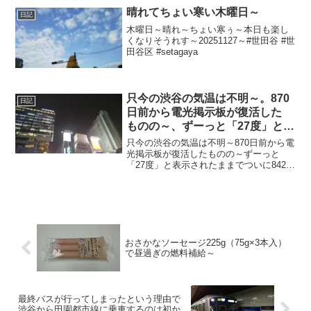
晴れてちょい寒い木曜日～
日記
木曜日～晴れ～ちょい寒ぅ～本日も楽し
くなりそうれす～20251127～#世田谷 #世
田谷区 #setagaya
只今の渋谷の気温は不明～。870
日記
日前から電光掲示板が復活した
ものの～、ずーっと「27度」と表
示されたままで、ついに842日前
只今の渋谷の気温は不明～870日前から電
か ら電源オフ状態に
光掲示板が復活したものの～ずーっと
「27度」と表示されたままでついに842日
前の朝からは電源オフ状態に～陽が暮れ
て風さんそよーでめちゃ寒ぅ～20240119
～#渋谷 #shibuya #気温
おさかなソーセージ225g（75g×3本入）
で昼過ぎの燃料補給～
最終バスが行ってしまったという理由で
渋谷から田園都市線に乗車するのは初か