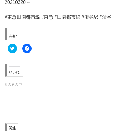
20210320～
#東急田園都市線 #東急 #田園都市線 #渋谷駅 #渋谷
共有:
ク
F
リ
a
ッ
c
ク
e
し
b
て
o
T
o
いいね:
w
k
i
で
t
共
読み込み中…
t
有
e
す
r
る
で
に
共
は
有
ク
(
リ
新
ッ
し
ク
い
し
ウ
て
ィ
く
関連