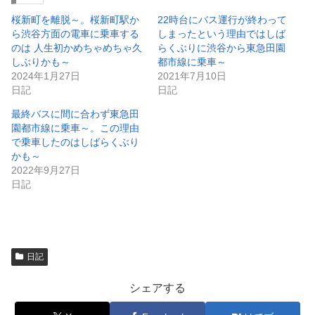
ン
だ
ド
さ
ウ
い
桜新町を離脱～。桜新町駅か
22時台にバス運行が終わって
で
(
ら渋谷方面の電車に乗車する
しまったという理由ではしば
開
新
き
し
のは 人生初かめちゃめちゃ久
らくぶりに渋谷から東急田園
ま
い
しぶりかも～
都市線に乗車～
す
ウ
)
ィ
2024年1月27日
2021年7月10日
ン
日記
日記
ド
ウ
で
最終バスに間に合わず東急田
開
園都市線に乗車～。この理由
き
ま
で乗車したのはしばらくぶり
す
)
かも～
2022年9月27日
日記
日記
シェアする