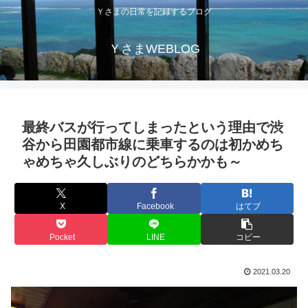
Ｙさまの日常を記録するブログ
ＹさまWEBLOG
最終バスが行ってしまったという理由で渋
谷から田園都市線に乗車するのは初かめち
ゃめちゃ久しぶりのどちらかかも～
X
Facebook
はてブ
Pocket
LINE
コピー
2021.03.20