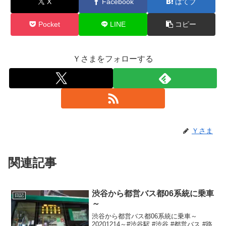
X
Facebook
はてブ
Pocket
LINE
コピー
Ｙさまをフォローする
Ｙさま
関連記事
渋谷から都営バス都06系統に乗車
日記
～
渋谷から都営バス都06系統に乗車～
20201214～#渋谷駅 #渋谷 #都営バス #路