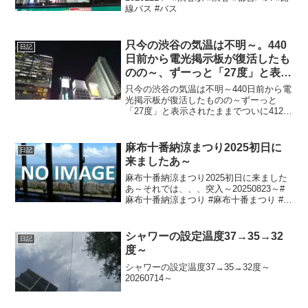
線バス #バス
只今の渋谷の気温は不明～。440
日記
日前から電光掲示板が復活したも
のの～、ずーっと「27度」と表示
されたままで、ついに412日前か
只今の渋谷の気温は不明～440日前から電
ら電源オフ状態に～
光掲示板が復活したものの～ずーっと
「27度」と表示されたままでついに412日
前の朝からは電源オフ状態に～陽が暮れ
て涼し～20221115～#渋谷 #shibuya #気
温
麻布十番納涼まつり2025初日に
日記
来ましたあ～
麻布十番納涼まつり2025初日に来ました
あ～それでは、、、突入～20250823～#
麻布十番納涼まつり #麻布十番まつり #麻
布十番 #AVANTI
シャワーの設定温度37→35→32
日記
度～
シャワーの設定温度37→35→32度～
20260714～