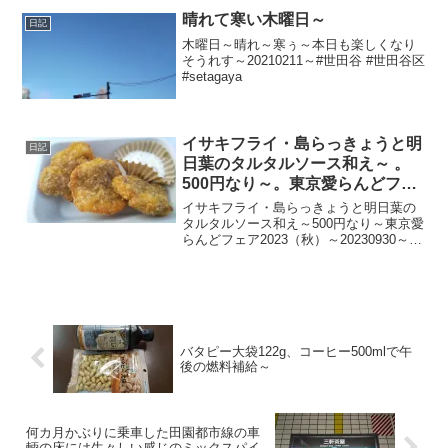
晴れて寒い木曜日～
日記
木曜日～晴れ～寒ぅ～本日も楽しくなり
そうれす～20210211～#世田谷 #世田谷区
#setagaya
イサキフライ・島らっきょうと明
日記
日葉のタルタルソース和え～ 。
500円なり～。東京愛らんどフェ
ア2023（秋）～
イサキフライ・島らっきょうと明日葉の
タルタルソース和え～500円なり～東京愛
らんどフェア2023（秋）～20230930～#
東京愛らんどフェア #東京愛らんど #大島
#利島 #新島 #式根島 #神津島 #三宅島 #
御蔵島 #八丈島 #青ヶ...
バタピー大袋122g、コーヒー500mlで午
後の燃料補給～
何カ月かぶりに乗車した田園都市線の車
輌の床には生々しい感じのミックスパイ