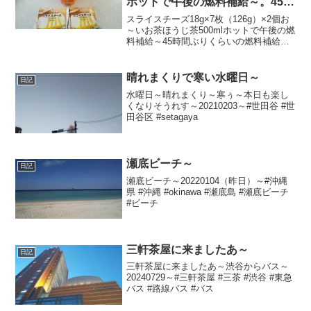
ホットで午後の燃料補給～。45時
間ぶりくらいの燃料補給～
スライスチーズ18g×7枚（126g）×2個お
～いお茶ほうじ茶500mlホットで午後の燃
料補給～45時間ぶりくらいの燃料補給～
合計税込544円なり～20221203～#スライ
スチーズ #プロセスチーズ #チーズ #伊藤
園 #お～いお茶 #ほ...
晴れまくりで寒い水曜日～
日記
水曜日～晴れまくり～寒ぅ～本日も楽し
くなりそうれす～20210203～#世田谷 #世
田谷区 #setagaya
瀬底ビーチ～
日記
瀬底ビーチ～20220104（昨日）～#沖縄
県 #沖縄 #okinawa #瀬底島 #瀬底ビーチ
#ビーチ
三軒茶屋に来ましたあ～
日記
三軒茶屋に来ましたあ～渋谷からバス～
20240729～#三軒茶屋 #三茶 #渋谷 #東急
バス #路線バス #バス