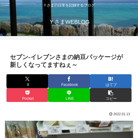
Ｙさまの日常を記録するブログ
ＹさまWEBLOG
セブン-イレブンさまの納豆パッケージが
新しくなってますねぇ～
X
Facebook
はてブ
Pocket
LINE
コピー
2022.01.13