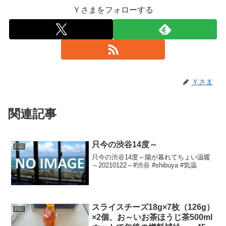
Ｙさまをフォローする
Ｙさま
関連記事
只今の渋谷14度～
日記
只今の渋谷14度～陽が暮れてちょい温暖
～20210122～#渋谷 #shibuya #気温
スライスチーズ18g×7枚（126g）
日記
×2個、お～いお茶ほうじ茶500ml