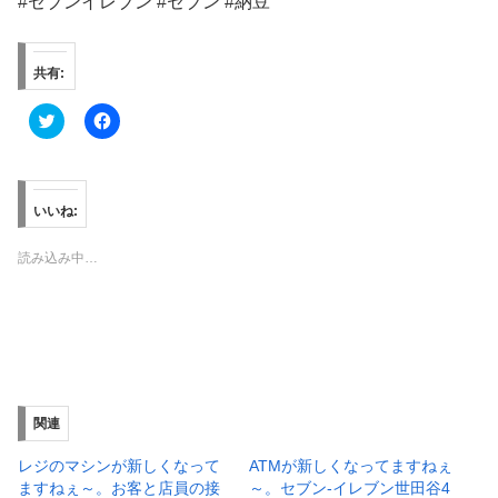
#セブンイレブン #セブン #納豆
共有:
ク
F
リ
a
ッ
c
ク
e
し
b
て
o
T
o
いいね:
w
k
i
で
t
共
読み込み中…
t
有
e
す
r
る
で
に
共
は
有
ク
(
リ
新
ッ
し
ク
い
し
ウ
て
ィ
く
関連
ン
だ
ド
さ
ウ
い
レジのマシンが新しくなって
ATMが新しくなってますねぇ
で
(
ますねぇ～。お客と店員の接
～。セブン-イレブン世田谷4
開
新