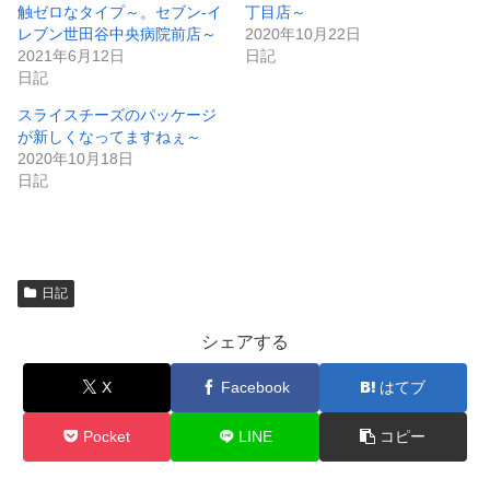
き
し
触ゼロなタイプ～。セブン-イ
丁目店～
ま
い
レブン世田谷中央病院前店～
2020年10月22日
す
ウ
)
ィ
2021年6月12日
日記
ン
日記
ド
ウ
で
スライスチーズのパッケージ
開
が新しくなってますねぇ～
き
ま
2020年10月18日
す
)
日記
日記
シェアする
X
Facebook
はてブ
Pocket
LINE
コピー