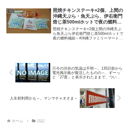
照焼チキンステーキ×2個、上間の
日記
沖縄天ぷら・魚天ぷら、伊右衛門
焙じ茶500mlホットで夜の燃料補
給～
照焼チキンステーキ×2個上間の沖縄天ぷ
ら魚天ぷら伊右衛門焙じ茶500mlホットで
夜の燃料補給～#沖縄ファミリーマートに
て合計税込623円なり～20210101～#那覇
市 #那覇 #naha #沖縄県 #沖縄 #okinawa
#照焼 #チキ...
只今の渋谷の気温は不明～。135日前から
電光掲示板が復活したものの～、ずーっ
と「27度」と表示されたままで、ついに
107日前から電源オフ状態に～
人生初利用かも～。マンマチャオさま～
ホーム
日記