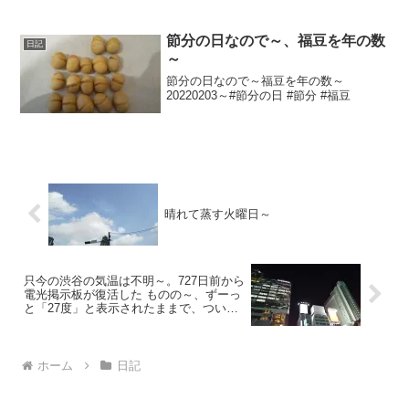
日前の朝からは電源オフ状態に～陽が暮
れて涼しめ～20250924～#渋谷 #shibuya
#気温
節分の日なので～、福豆を年の数
日記
～
節分の日なので～福豆を年の数～
20220203～#節分の日 #節分 #福豆
晴れて蒸す火曜日～
只今の渋谷の気温は不明～。727日前から
電光掲示板が復活した ものの～、ずーっ
と「27度」と表示されたままで、ついに
699日前か ら電源オフ状態に～
ホーム
日記