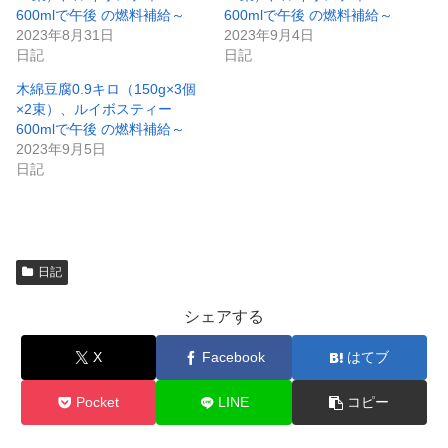
開
新
き
し
600mlで午後 の燃料補給～
600mlで午後 の燃料補給～
ま
い
2023年8月31日
2023年9月4日
す
ウ
)
ィ
日記
日記
ン
ド
木綿豆腐0.9キロ（150g×3個
ウ
で
×2束）、ルイボスティー
開
600mlで午後 の燃料補給～
き
ま
2023年9月5日
す
)
日記
日記
シェアする
X
Facebook
はてブ
Pocket
LINE
コピー