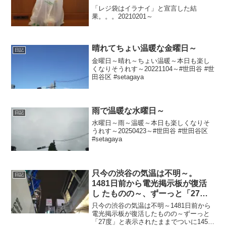
「レジ袋はイラナイ」と宣言した結
果。。。20210201～
晴れてちょい温暖な金曜日～
日記
金曜日～晴れ～ちょい温暖～本日も楽し
くなりそうれす～20221104～#世田谷 #世
田谷区 #setagaya
雨で温暖な水曜日～
日記
水曜日～雨～温暖～本日も楽しくなりそ
うれす～20250423～#世田谷 #世田谷区
#setagaya
只今の渋谷の気温は不明～。
日記
1481日前から電光掲示板が復活
し たものの～、ずーっと「27
度」と表示されたままで、ついに
只今の渋谷の気温は不明～1481日前から
1453日 前から電源オフ状態
電光掲示板が復活したものの～ずーっと
「27度」と表示されたままでついに1453