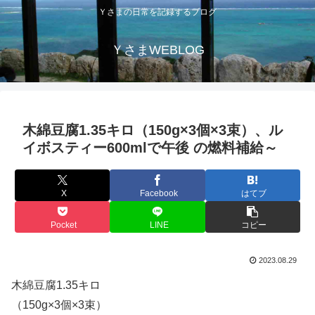
Ｙさまの日常を記録するブログ
ＹさまWEBLOG
木綿豆腐1.35キロ（150g×3個×3束）、ル
イボスティー600mlで午後 の燃料補給～
X
Facebook
はてブ
Pocket
LINE
コピー
2023.08.29
木綿豆腐1.35キロ
（150g×3個×3束）