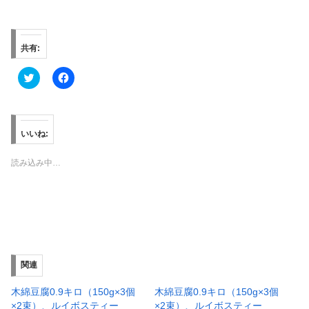
共有:
ク
F
リ
a
ッ
c
ク
e
し
b
て
o
T
o
いいね:
w
k
i
で
t
共
読み込み中…
t
有
e
す
r
る
で
に
共
は
有
ク
(
リ
新
ッ
し
ク
い
し
ウ
て
ィ
く
関連
ン
だ
ド
さ
ウ
い
木綿豆腐0.9キロ（150g×3個
木綿豆腐0.9キロ（150g×3個
で
(
×2束）、ルイボスティー
×2束）、ルイボスティー