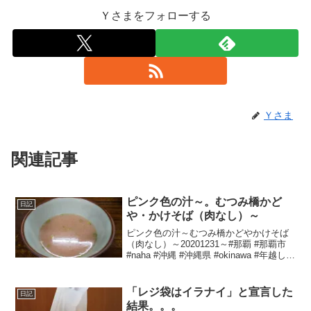
Ｙさまをフォローする
Ｙさま
関連記事
ピンク色の汁～。むつみ橋かど
日記
や・かけそば（肉なし）～
ピンク色の汁～むつみ橋かどやかけそば
（肉なし）～20201231～#那覇 #那覇市
#naha #沖縄 #沖縄県 #okinawa #年越しそ
ば #沖縄そば
「レジ袋はイラナイ」と宣言した
日記
結果。。。