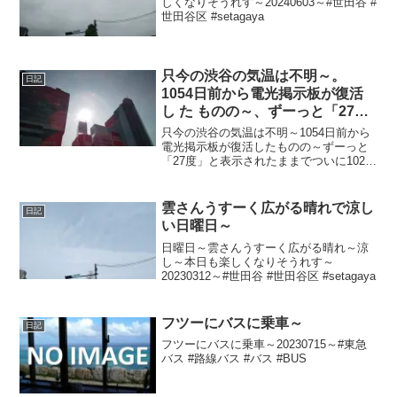
しくなりそうれす～20240603～#世田谷 #
世田谷区 #setagaya
只今の渋谷の気温は不明～。
日記
1054日前から電光掲示板が復活
し た ものの～、ずーっと「27
度」と表示されたままで、ついに
只今の渋谷の気温は不明～1054日前から
1026日 前か ら電源オフ状態
電光掲示板が復活したものの～ずーっと
「27度」と表示されたままでついに1026
日前の朝からは電源オフ状態に～晴れて
めちゃ暑ぅ～20240721～#渋谷 #shibuya
#気温
雲さんうすーく広がる晴れで涼し
日記
い日曜日～
日曜日～雲さんうすーく広がる晴れ～涼
し～本日も楽しくなりそうれす～
20230312～#世田谷 #世田谷区 #setagaya
フツーにバスに乗車～
日記
フツーにバスに乗車～20230715～#東急
バス #路線バス #バス #BUS