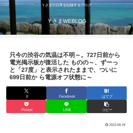
Ｙさまの日常を記録するブログ
ＹさまWEBLOG
只今の渋谷の気温は不明～。727日前から
電光掲示板が復活した ものの～、ずーっ
と「27度」と表示されたままで、ついに
699日前か ら電源オフ状態に～
X
Facebook
はてブ
Pocket
LINE
コピー
2023.08.29