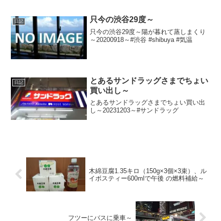
只今の渋谷29度～
日記
只今の渋谷29度～陽が暮れて蒸しまくり
～20200918～#渋谷 #shibuya #気温
とあるサンドラッグさまでちょい
日記
買い出し～
とあるサンドラッグさまでちょい買い出
し～20231203～#サンドラッグ
木綿豆腐1.35キロ（150g×3個×3束）、ル
イボスティー600mlで午後 の燃料補給～
フツーにバスに乗車～