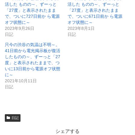
き
し
活した ものの～、ずーっと
活した ものの～、ずーっと
ま
い
「27度」と表示されたまま
「27度」と表示されたまま
す
ウ
)
ィ
で、ついに727日前か ら電源
で、ついに671日前か ら電源
ン
オフ状態に～
オフ状態に～
ド
ウ
2023年9月26日
2023年8月1日
で
日記
日記
開
き
ま
只今の渋谷の気温は不明～。
す
)
41日前から電光掲示板が復活
したものの～、ずーっと「27
度」と表示されたままで、つ
いに13日前から電源オフ状態
に～
2021年10月11日
日記
日記
シェアする