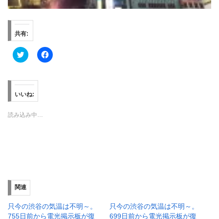
共有:
ク
F
リ
a
ッ
c
ク
e
し
b
て
o
T
o
いいね:
w
k
i
で
t
共
読み込み中…
t
有
e
す
r
る
で
に
共
は
有
ク
(
リ
新
ッ
し
ク
い
し
ウ
て
ィ
く
関連
ン
だ
ド
さ
ウ
い
只今の渋谷の気温は不明～。
只今の渋谷の気温は不明～。
で
(
755日前から電光掲示板が復
699日前から電光掲示板が復
開
新