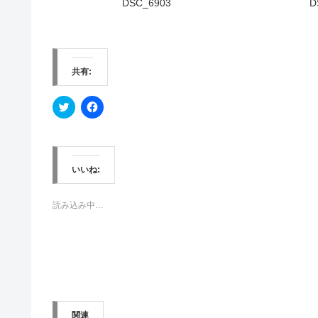
DSC_6903
D
共有:
ク
F
リ
a
ッ
c
ク
e
し
b
て
o
T
o
w
k
いいね:
i
で
t
共
t
有
e
す
読み込み中…
r
る
で
に
共
は
有
ク
(
リ
新
ッ
し
ク
い
し
ウ
て
ィ
く
ン
だ
関連
ド
さ