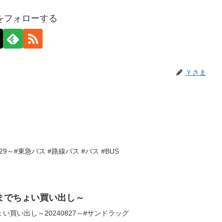
をフォローする
Ｙさま
9～#東急バス #路線バス #バス #BUS
までちょい買い出し～
買い出し～20240827～#サンドラッグ