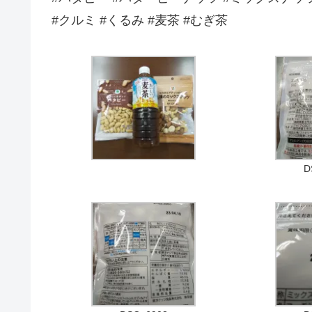
#クルミ #くるみ #麦茶 #むぎ茶
D