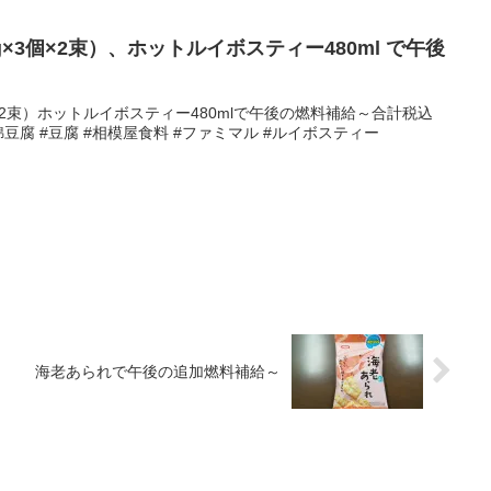
g×3個×2束）、ホットルイボスティー480ml で午後
3個×2束）ホットルイボスティー480mlで午後の燃料補給～合計税込
#木綿豆腐 #豆腐 #相模屋食料 #ファミマル #ルイボスティー
海老あられで午後の追加燃料補給～