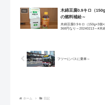
木綿豆腐0.9キロ（150
日記
の燃料補給～
木綿豆腐0.9キロ（150g×
368円なり～20240213～
フツーにバスに乗車～
ホーム
日記