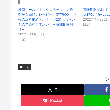
ウ
い
で
(
開
新
湘南ゴールドミックスナッツ、大阪
賞味期限を3カ月
き
し
難波自由軒カレーピー、麦茶600mlで
ツ270gで午後
ま
い
す
ウ
夜の燃料補給～。ナッツ2袋はもらい
2022年4月23日
)
ィ
もので温存しておいたら賞味期限切
日記
ン
ド
れ～
ウ
2022年11月14日
で
開
日記
き
ま
す
)
日記
シ
X
Pocket