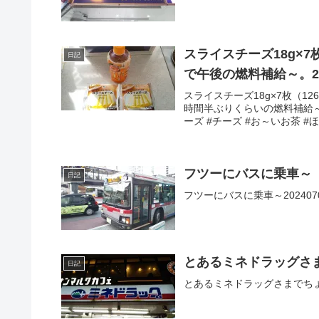
スライスチーズ18g×7
日記
で午後の燃料補給～。
スライスチーズ18g×7枚（12
時間半ぶりくらいの燃料補給～合
ーズ #チーズ #お～いお茶 #ほう
フツーにバスに乗車～
日記
フツーにバスに乗車～2024070
とあるミネドラッグさ
日記
とあるミネドラッグさまでちょい