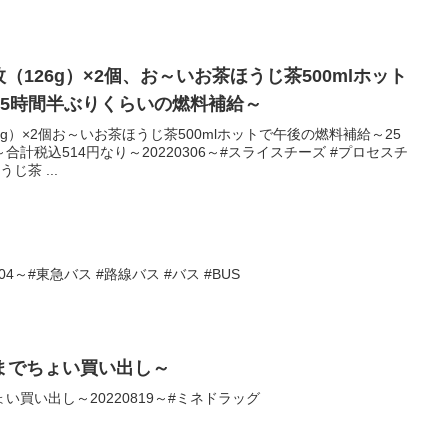
枚（126g）×2個、お～いお茶ほうじ茶500mlホット
25時間半ぶりくらいの燃料補給～
6g）×2個お～いお茶ほうじ茶500mlホットで午後の燃料補給～25
計税込514円なり～20220306～#スライスチーズ #プロセスチ
じ茶 ...
4～#東急バス #路線バス #バス #BUS
までちょい買い出し～
買い出し～20220819～#ミネドラッグ