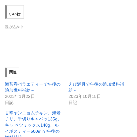
ク
e
し
b
て
o
T
o
いいね:
w
k
i
で
t
共
読み込み中…
t
有
e
す
r
る
で
に
共
は
有
ク
(
リ
新
ッ
し
ク
い
し
ウ
て
ィ
く
関連
ン
だ
ド
さ
ウ
い
海苔巻バラエティーで午後の
えび満月で午後の追加燃料補
で
(
追加燃料補給～
給～
開
新
き
し
2023年1月22日
2023年10月15日
ま
い
日記
日記
す
ウ
)
ィ
ン
甘辛ヤンニョムチキン、海老
ド
チリ、千切りキャベツ135g、
ウ
で
キャ ベツミックス140g、ル
開
イボスティー600mlで午後の
き
ま