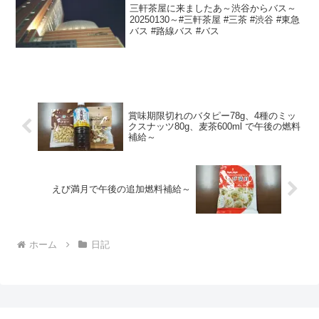
三軒茶屋に来ましたあ～渋谷からバス～
20250130～#三軒茶屋 #三茶 #渋谷 #東急
バス #路線バス #バス
賞味期限切れのバタピー78g、4種のミッ
クスナッツ80g、麦茶600ml で午後の燃料
補給～
えび満月で午後の追加燃料補給～
ホーム
日記