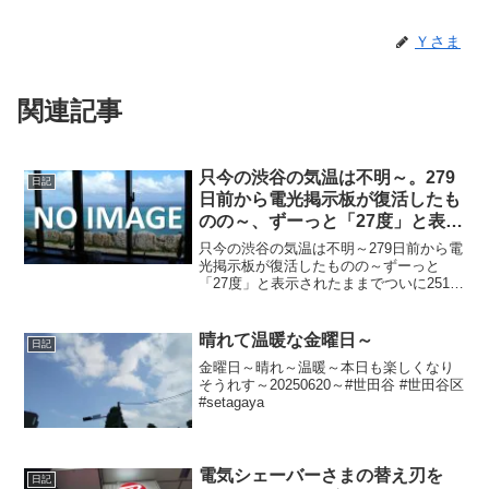
Ｙさま
関連記事
只今の渋谷の気温は不明～。279
日記
日前から電光掲示板が復活したも
のの～、ずーっと「27度」と表示
されたままで、ついに251日前か
只今の渋谷の気温は不明～279日前から電
ら電源オフ状態に～
光掲示板が復活したものの～ずーっと
「27度」と表示されたままでついに251日
前の朝からは電源オフ状態に～日没前で
雨でちょい涼しめ～20220606～#渋谷
#shibuya #気温
晴れて温暖な金曜日～
日記
金曜日～晴れ～温暖～本日も楽しくなり
そうれす～20250620～#世田谷 #世田谷区
#setagaya
電気シェーバーさまの替え刃を
日記