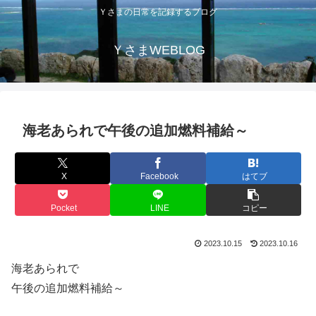
Ｙさまの日常を記録するブログ
ＹさまWEBLOG
海老あられで午後の追加燃料補給～
X
Facebook
はてブ
Pocket
LINE
コピー
2023.10.15
2023.10.16
海老あられで
午後の追加燃料補給～