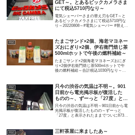
GET～。とあるビックカメラさま
にて税込5710円なり～
電気シェーバーさまの替え刃をGET～と
あるビックカメラさまにて税込5710円な
り～20220808～#電気シェーバー #替え刃
#ビックカメラ #BICCAMERA
たまごサンド×2個、海老マヨネー
日記
ズおにぎり×2個、伊右衛門焙じ茶
500mlホットで午後の燃料補給～
たまごサンド×2個海老マヨネーズおにぎ
り×2個伊右衛門焙じ茶500mlホットで午
後の燃料補給～合計税込1030円なり～
20221205～#たまごサンド #サンドイッチ
#パン #海老マヨネーズ #おにぎり #おむ
すび #伊右衛門 #焙じ茶 ...
只今の渋谷の気温は不明～。901
日記
日前から電光掲示板が復活した
ものの～、ずーっと「27度」と表
示されたままで、ついに873日前
只今の渋谷の気温は不明～901日前から電
か ら電源オフ状態に
光掲示板が復活したものの～ずーっと
「27度」と表示されたままでついに873日
前の朝からは電源オフ状態に～陽が暮れ
て風さんそよーで寒さ緩め～20240219～
#渋谷 #shibuya #気温
三軒茶屋に来ましたあ～
日記