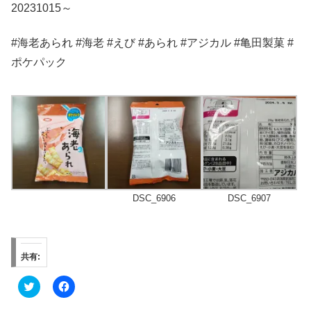
20231015～
#海老あられ #海老 #えび #あられ #アジカル #亀田製菓 #
ポケパック
DSC_6906
DSC_6907
共有:
ク
F
リ
a
ッ
c