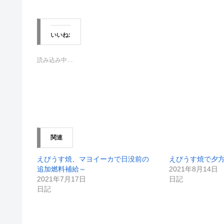
ッ
c
ク
e
し
b
て
o
T
o
w
k
いいね:
i
で
t
共
t
有
e
す
読み込み中…
r
る
で
に
共
は
有
ク
(
リ
新
ッ
し
ク
い
し
ウ
て
ィ
く
ン
だ
関連
ド
さ
ウ
い
で
(
開
新
えびうす焼、マヨイーカで日没前の
えびうす焼で夕
き
し
追加燃料補給～
2021年8月14日
ま
い
す
ウ
2021年7月17日
日記
)
ィ
日記
ン
ド
ウ
で
開
き