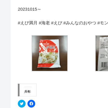
20231015～
#えび満月 #海老 #えび #みんなのおやつ #モ
共有:
ク
F
リ
a