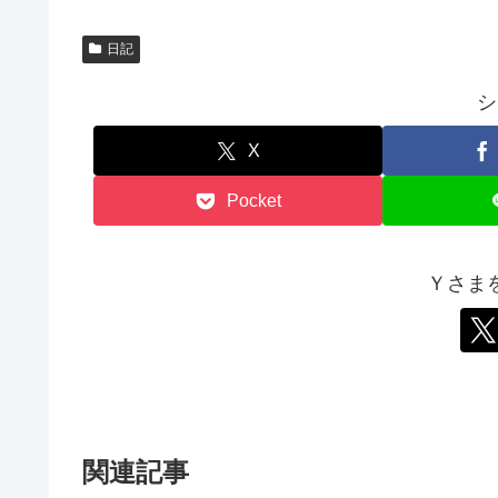
ま
す
)
日記
シ
X
Pocket
Ｙさま
関連記事