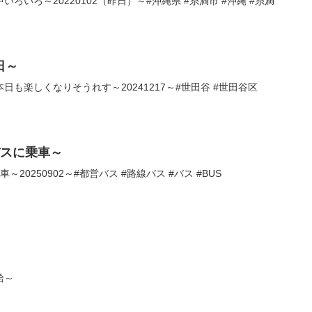
ろいろ～20220102（昨日）～#沖縄県 #糸満市 #沖縄 #糸満
日～
も楽しくなりそうれす～20241217～#世田谷 #世田谷区
バスに乗車～
20250902～#都営バス #路線バス #バス #BUS
給～