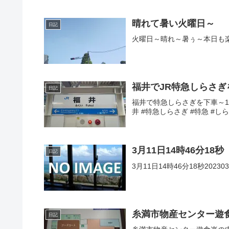
晴れて暑い火曜日～
日記
火曜日～晴れ～暑ぅ～本日も楽しく
福井でJR特急しらさぎ
日記
福井で特急しらさぎを下車～1年6
井 #特急しらさぎ #特急 #し
3月11日14時46分18秒
日記
3月11日14時46分18秒202303
糸満市物産センター遊
日記