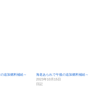
方の追加燃料補給～
海老あられで午後の追加燃料補給～
2023年10月15日
日記