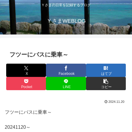
Ｙさまの日常を記録するブログ
ＹさまWEBLOG
フツーにバスに乗車～
X
Facebook
はてブ
Pocket
LINE
コピー
2024.11.20
フツーにバスに乗車～
20241120～