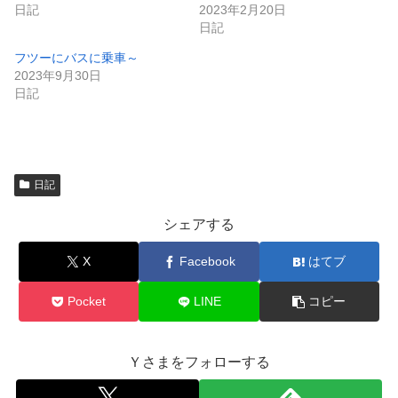
き
し
日記
2023年2月20日
ま
い
日記
す
ウ
)
ィ
ン
フツーにバスに乗車～
ド
2023年9月30日
ウ
で
日記
開
き
ま
す
)
日記
シェアする
X
Facebook
はてブ
Pocket
LINE
コピー
Ｙさまをフォローする