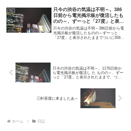
日没頃で風さんぴゆーんで蒸し～
20240902～#渋谷 #shibuya #気温
只今の渋谷の気温は不明～。386
日記
日前から電光掲示板が復活したも
のの～、ずーっと「27度」と表示
されたままで、ついに358日前か
只今の渋谷の気温は不明～386日前から電
ら電源オフ状態に～
光掲示板が復活したものの～ずーっと
「27度」と表示されたままでついに358日
前の朝からは電源オフ状態に～陽が暮れ
て涼し～20220922～#渋谷 #shibuya #気
温
只今の渋谷の気温は不明～。1176日前か
ら電光掲示板が復活し た ものの～、ずー
っと「27度」と表示されたままで、つい
に1148日 前か ら電源オフ状態
三軒茶屋に来ましたあ～
ホーム
日記