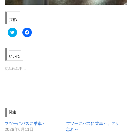
共有:
ク
F
リ
a
ッ
c
ク
e
し
b
て
o
T
o
いいね:
w
k
i
で
t
共
読み込み中…
t
有
e
す
r
る
で
に
共
は
有
ク
(
リ
新
ッ
し
ク
い
し
ウ
て
ィ
く
関連
ン
だ
ド
さ
ウ
い
フツーにバスに乗車～
フツーにバスに乗車～。アゲ
で
(
2026年6月11日
忘れ～
開
新