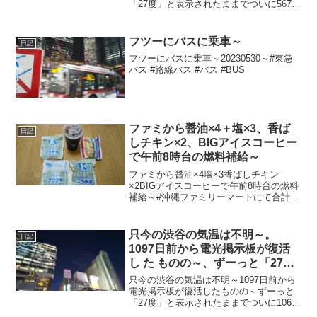
「27度」と表示されたままでついに567日
前の朝からは電源オフ状態に～陽が暮れ
て涼しめ～20230419～#渋谷 #shibuya #
気温
フツーにバスに乗車～
日記
フツーにバスに乗車～20230530～#東急
バス #路線バス #バス #BUS
ファミから醤油×4＋塩×3、香ば
日記
しチキン×2、BIGアイスコーヒー
で午前8時台の燃料補給～
ファミから醤油×4塩×3香ばしチキン
×2BIGアイスコーヒーで午前8時台の燃料
補給～#沖縄ファミリーマートにて合計税
込1371円なり～20240429～#沖縄県 #沖
縄 #那覇市 #那覇 #okinawa #naha #唐揚
げ #唐揚 #か...
只今の渋谷の気温は不明～。
日記
1097日前から電光掲示板が復活
し た ものの～、ずーっと「27
度」と表示されたままで、ついに
只今の渋谷の気温は不明～1097日前から
1069日 前か ら電源オフ状態
電光掲示板が復活したものの～ずーっと
「27度」と表示されたままでついに1069
日前の朝からは電源オフ状態に～晴れた