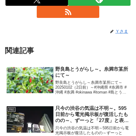
Ｙさま
関連記事
野良島とうがらし～。糸満市某所
日記
にて～
野良島とうがらし～糸満市某所にて～
20250102（2日前）～#沖縄県 #糸満市 #
沖縄 #糸満 #okinawa #itoman #島とうが
らし
只今の渋谷の気温は不明～。595
日記
日前から電光掲示板が復活したも
のの～、ずーっと「27度」と表示
されたままで、ついに567日前か
只今の渋谷の気温は不明～595日前から電
ら電源オフ状態に～
光掲示板が復活したものの～ずーっと