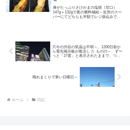
～
身がたっぷりさけかまの塩焼（甘口）
147g＋132gで夜の燃料補給～近所のスー
パーにてどちらも半額でレジ袋込みで合
計税込467円なり～20230519～#さけかま
#鮭 #さけ #サケ
只今の渋谷の気温は不明～。1200日前か
ら電光掲示板が復活し た ものの～、ずー
っと「27度」と表示されたままで、つい
に1172日 前か ら電源オフ状態
晴れまくりで寒い日曜日～
ホーム
日記