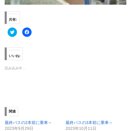
共有:
ク
F
リ
a
ッ
c
ク
e
し
b
て
o
T
o
いいね:
w
k
i
で
t
共
読み込み中…
t
有
e
す
r
る
で
に
共
は
有
ク
(
リ
新
ッ
し
ク
い
し
ウ
て
ィ
く
関連
ン
だ
ド
さ
ウ
い
最終バスの2本前に乗車～
最終バスの3本前に乗車～
で
(
2023年9月29日
2023年10月11日
開
新