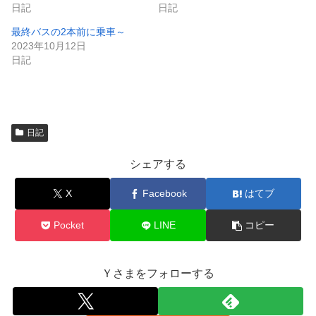
き
し
日記
日記
ま
い
す
ウ
最終バスの2本前に乗車～
)
ィ
ン
2023年10月12日
ド
日記
ウ
で
開
き
ま
す
)
日記
シェアする
X
Facebook
はてブ
Pocket
LINE
コピー
Ｙさまをフォローする