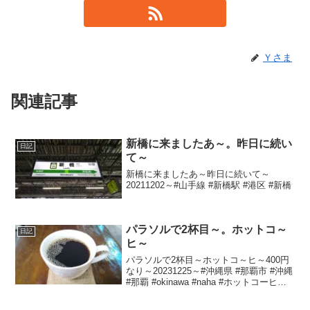
Ｙさま
関連記事
新橋に来ましたあ～。昨日に続い
日記
て～
新橋に来ましたあ～昨日に続いて～
20211202～#山手線 #新橋駅 #港区 #新橋
パラソルで2杯目～。ホットコ～
日記
ヒ～
パラソルで2杯目～ホットコ～ヒ～400円
なり～20231225～#沖縄県 #那覇市 #沖縄
#那覇 #okinawa #naha #ホットコーヒー #
コーヒー