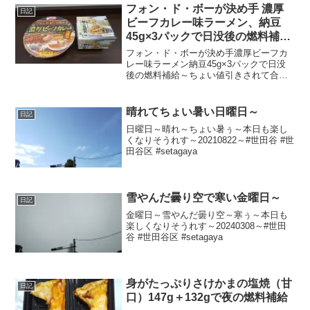
フォン・ド・ボーが決め手 濃厚
日記
ビーフカレー味ラーメン、納豆
45g×3パックで日没後の燃料補給
～
フォン・ド・ボーが決め手濃厚ビーフカ
レー味ラーメン納豆45g×3パックで日没
後の燃料補給～ちょい値引きされて合計
税込245円なり～20210313～#フォンドボ
ー #ビーフカレー #ラーメン #らーめん #
カップラーメン #納豆
晴れてちょい暑い日曜日～
日記
日曜日～晴れ～ちょい暑ぅ～本日も楽し
くなりそうれす～20210822～#世田谷 #世
田谷区 #setagaya
雪やんだ曇り空で寒い金曜日～
日記
金曜日～雪やんだ曇り空～寒ぅ～本日も
楽しくなりそうれす～20240308～#世田
谷 #世田谷区 #setagaya
身がたっぷりさけかまの塩焼（甘
日記
口）147g＋132gで夜の燃料補給