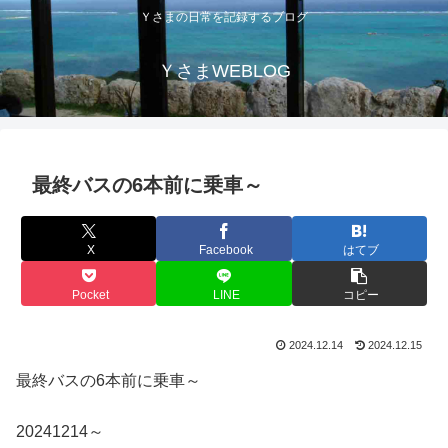
Ｙさまの日常を記録するブログ
ＹさまWEBLOG
最終バスの6本前に乗車～
X
Facebook
はてブ
Pocket
LINE
コピー
2024.12.14
2024.12.15
最終バスの6本前に乗車～
20241214～