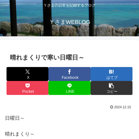
Ｙさまの日常を記録するブログ
ＹさまWEBLOG
晴れまくりで寒い日曜日～
X
Facebook
はてブ
Pocket
LINE
コピー
2024.12.15
日曜日～
晴れまくり～