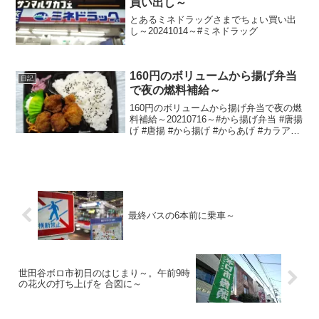
買い出し～
とあるミネドラッグさまでちょい買い出
し～20241014～#ミネドラッグ
160円のボリュームから揚げ弁当
日記
で夜の燃料補給～
160円のボリュームから揚げ弁当で夜の燃
料補給～20210716～#から揚げ弁当 #唐揚
げ #唐揚 #から揚げ #からあげ #カラアゲ
#弁当
最終バスの6本前に乗車～
世田谷ボロ市初日のはじまり～。午前9時
の花火の打ち上げを 合図に～