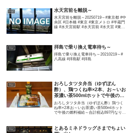
水天宮前を離脱～
日記
水天宮前を離脱～20250719～#東京都 #中
央区 #日本橋 #東京 #東京メトロ #半蔵門
線 #水天宮前駅 #水天宮前 #水天宮 #東京
シティエアターミナル前
拝島で乗り換え電車待ち～
日記
拝島で乗り換え電車待ち～20210219～#
八高線 #拝島駅 #拝島
おろしタツタ弁当（ゆずぽん
日記
酢）、鶏つくね串×2本、お～いお
茶濃い茶500mlホットで午後の燃
料補給～
おろしタツタ弁当（ゆずぽん酢）鶏つく
ね串×2本お～いお茶濃い茶500mlホット
で午後の燃料補給～合計税込897円なり～
20220121～#竜田揚げ #唐揚げ #から揚げ
#弁当 #つくね #お～いお茶
とあるミネドラッグさまでちょい
日記