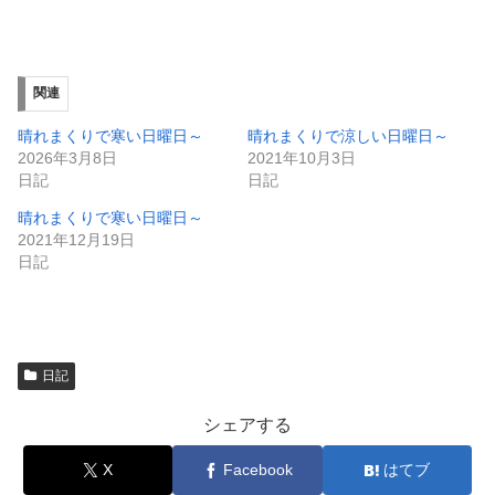
有
ク
(
リ
新
ッ
し
ク
い
し
ウ
て
ィ
く
関連
ン
だ
ド
さ
ウ
い
晴れまくりで寒い日曜日～
晴れまくりで涼しい日曜日～
で
(
2026年3月8日
2021年10月3日
開
新
き
し
日記
日記
ま
い
す
ウ
晴れまくりで寒い日曜日～
)
ィ
ン
2021年12月19日
ド
日記
ウ
で
開
き
ま
す
)
日記
シェアする
X
Facebook
はてブ