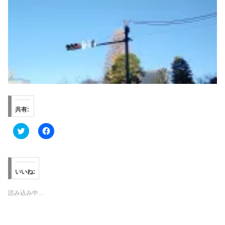
共有:
ク
F
リ
a
ッ
c
ク
e
し
b
て
o
T
o
いいね:
w
k
i
で
t
共
読み込み中…
t
有
e
す
r
る
で
に
共
は