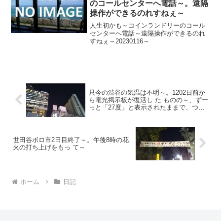
のコールセンターへ電話～。遠隔
操作ができるのれすねぇ～
人生初かも～コインランドリーのコール
センターへ電話～遠隔操作ができるのれ
すねぇ～20230116～
只今の渋谷の気温は不明～。1202日前か
ら電光掲示板が復活し た ものの～、ずー
っと「27度」と表示されたままで、つい
に1174日 前か ら電源オフ状態
世田谷ボロ市2日目終了～。午後8時の花
火の打ち上げをもっ て～
ホーム
日記