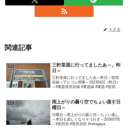
Ｙさま
関連記事
三軒茶屋に行ってましたあ～。昨
日記
日～
三軒茶屋に行ってましたあ～昨日～世田
谷線～アレコレ用事～20230422（昨日）
～#東急世田谷線 #東急線 #東急 #世田谷
線 #世田谷 #setagaya #三軒茶屋 #三茶
雨上がりの曇り空でちょい蒸す日
日記
曜日～
日曜日～雨上がりの曇り空～ちょい蒸し
～本日も楽しくなりそうれす～20260705
～#世田谷 #世田谷区 #setagaya