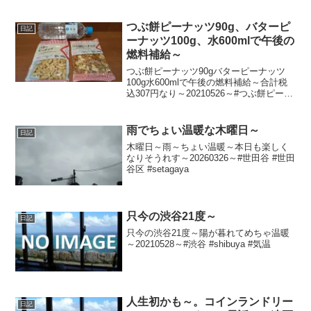
つぶ餅ピーナッツ90g、バターピ
日記
ーナッツ100g、水600mlで午後の
燃料補給～
つぶ餅ピーナッツ90gバターピーナッツ
100g水600mlで午後の燃料補給～合計税
込307円なり～20210526～#つぶ餅ピーナ
ッツ #つぶ餅 #バターピーナッツ #バタピ
ー #ピーナッツ
雨でちょい温暖な木曜日～
日記
木曜日～雨～ちょい温暖～本日も楽しく
なりそうれす～20260326～#世田谷 #世田
谷区 #setagaya
只今の渋谷21度～
日記
只今の渋谷21度～陽が暮れてめちゃ温暖
～20210528～#渋谷 #shibuya #気温
人生初かも～。コインランドリー
日記