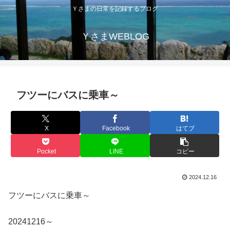
Ｙさまの日常を記録するブログ
ＹさまWEBLOG
フツーにバスに乗車～
X
Facebook
はてブ
Pocket
LINE
コピー
2024.12.16
フツーにバスに乗車～
20241216～