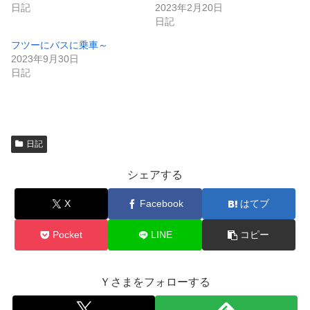
き
し
日記
2023年2月20日
ま
い
日記
す
ウ
)
ィ
ン
フツーにバスに乗車～
ド
2023年9月30日
ウ
で
日記
開
き
ま
す
)
日記
シェアする
X
Facebook
はてブ
Pocket
LINE
コピー
Ｙさまをフォローする