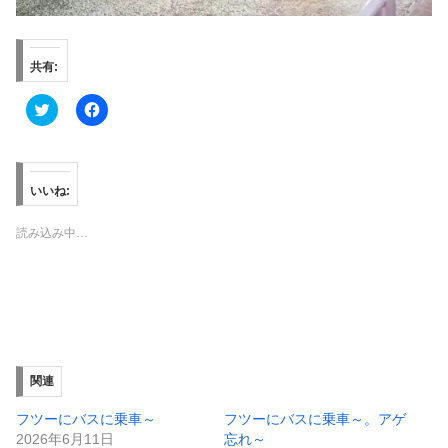
共有:
ク
F
リ
a
ッ
c
ク
e
し
b
て
o
T
o
いいね:
w
k
i
で
t
共
読み込み中…
t
有
e
す
r
る
で
に
共
は
有
ク
(
リ
新
ッ
し
ク
い
し
ウ
て
ィ
く
関連
ン
だ
ド
さ
ウ
い
フツーにバスに乗車～
フツーにバスに乗車～。アゲ
で
(
2026年6月11日
忘れ～
開
新