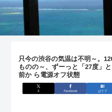
只今の渋谷の気温は不明～。12
ものの～、ずーっと「27度」と
前か ら電源オフ状態
X
Facebook
はてブ