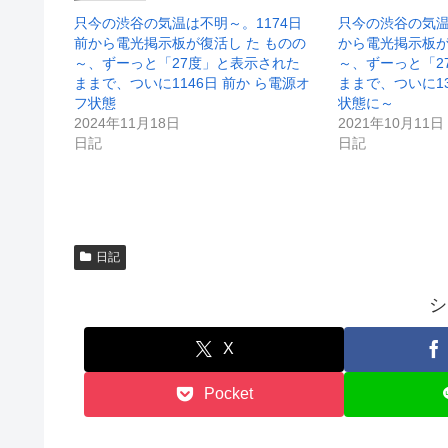
で
(
開
新
只今の渋谷の気温は不明～。1174日
只今の渋谷の気温
き
し
前から電光掲示板が復活し た ものの
から電光掲示板
ま
い
す
ウ
～、ずーっと「27度」と表示された
～、ずーっと「2
)
ィ
ままで、ついに1146日 前か ら電源オ
ままで、ついに1
ン
ド
フ状態
状態に～
ウ
2024年11月18日
2021年10月11日
で
開
日記
日記
き
ま
す
)
日記
シ
X
Pocket