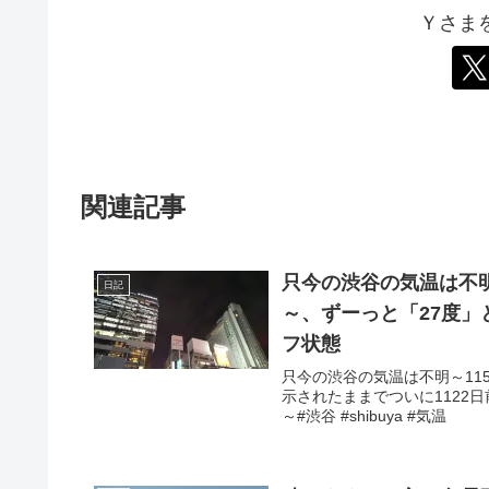
Ｙさま
関連記事
只今の渋谷の気温は不明
日記
～、ずーっと「27度」
フ状態
只今の渋谷の気温は不明～11
示されたままでついに1122日
～#渋谷 #shibuya #気温