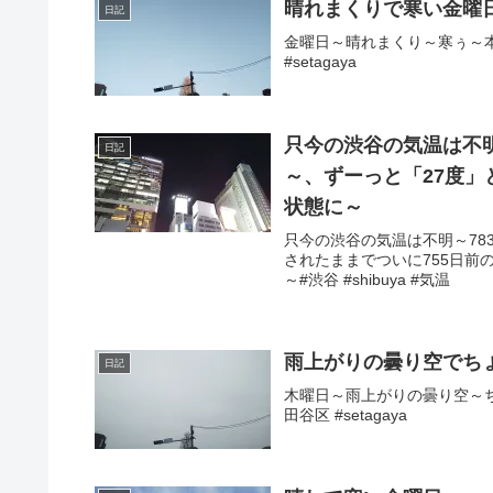
晴れまくりで寒い金曜
日記
金曜日～晴れまくり～寒ぅ～本日
#setagaya
只今の渋谷の気温は不明
日記
～、ずーっと「27度」
状態に～
只今の渋谷の気温は不明～78
されたままでついに755日前の
～#渋谷 #shibuya #気温
雨上がりの曇り空でち
日記
木曜日～雨上がりの曇り空～ちょ
田谷区 #setagaya