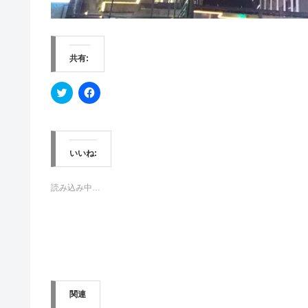
共有:
ク
F
リ
a
ッ
c
ク
e
し
b
て
o
T
o
w
k
いいね:
i
で
t
共
t
有
e
す
読み込み中…
r
る
で
に
共
は
有
ク
(
リ
新
ッ
し
ク
い
し
ウ
て
ィ
く
ン
だ
関連
ド
さ
ウ
い