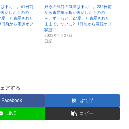
は不明～。41日前
只今の渋谷の気温は不明～。239日前
が復活したものの
から電光掲示板が復活したものの
7度」と表示された
～、ずーっと「27度」と表示された
3日前から電源オフ
ままで、ついに211日前から電源オフ
状態に～
2022年4月27日
日記
ェアする
Facebook
はてブ
LINE
コピー