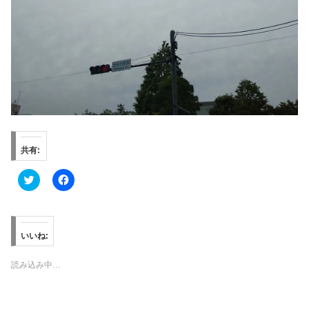
共有:
ク
F
リ
a
ッ
c
ク
e
し
b
て
o
T
o
いいね:
w
k
i
で
t
共
読み込み中…
t
有
e
す
r
る
で
に
共
は