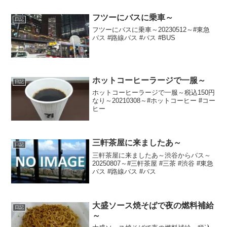
フツーにバスに乗車～
日記
フツーにバスに乗車～20230512～#東急
バス #路線バス #バス #BUS
ホットコーヒーラージで一服～
日記
ホットコーヒーラージで一服～税込150円
なり～20210308～#ホットコーヒー #コー
ヒー
三軒茶屋に来ましたあ～
日記
三軒茶屋に来ましたあ～渋谷からバス～
20250807～#三軒茶屋 #三茶 #渋谷 #東急
バス #路線バス #バス
大盛ソース焼そばで夜の燃料補給
日記
～