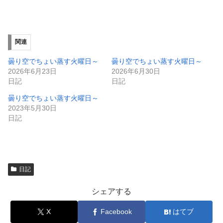
有
ク
(
リ
新
ッ
し
ク
い
し
ウ
て
ィ
く
関連
ン
だ
ド
さ
ウ
い
曇り空でちょい蒸す火曜日～
曇り空でちょい蒸す火曜日～
で
(
2026年6月23日
2026年6月30日
開
新
き
し
日記
日記
ま
い
す
ウ
曇り空でちょい蒸す火曜日～
)
ィ
ン
2023年5月30日
ド
日記
ウ
で
開
き
ま
す
)
日記
シェアする
X
Facebook
はてブ