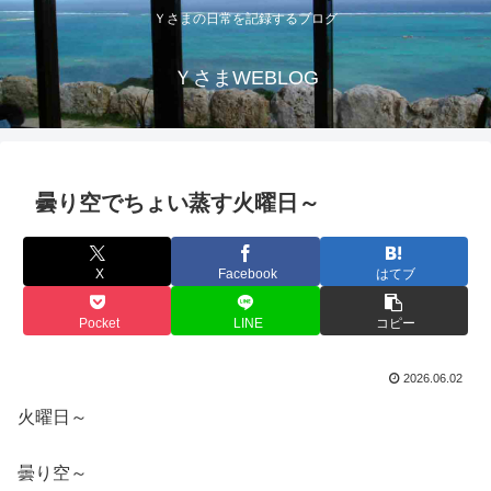
Ｙさまの日常を記録するブログ
ＹさまWEBLOG
曇り空でちょい蒸す火曜日～
X
Facebook
はてブ
Pocket
LINE
コピー
2026.06.02
火曜日～
曇り空～