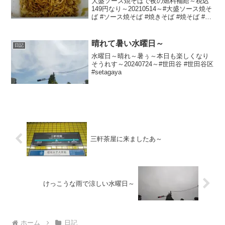
大盛ソース焼そばで夜の燃料補給～税込
149円なり～20210514～#大盛ソース焼そ
ば #ソース焼そば #焼きそば #焼そば #や
きそば #ヤキソバ
晴れて暑い水曜日～
日記
水曜日～晴れ～暑ぅ～本日も楽しくなり
そうれす～20240724～#世田谷 #世田谷区
#setagaya
三軒茶屋に来ましたあ～
けっこうな雨で涼しい水曜日～
ホーム
日記